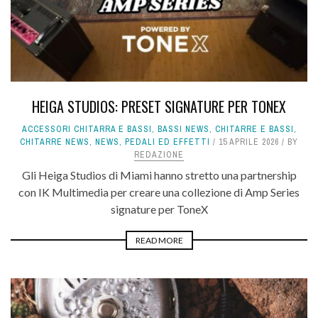
HEIGA STUDIOS: PRESET SIGNATURE PER TONEX
ACCESSORI CHITARRA E BASSI
,
BASSI NEWS
,
CHITARRE E BASSI
,
CHITARRE NEWS
,
NEWS
,
PEDALI ED EFFETTI
15 APRILE 2026
BY
REDAZIONE
Gli Heiga Studios di Miami hanno stretto una partnership
con IK Multimedia per creare una collezione di Amp Series
signature per ToneX
READ MORE