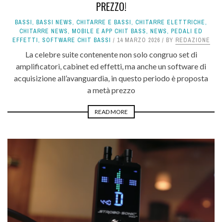
PREZZO!
BASSI
,
BASSI NEWS
,
CHITARRE E BASSI
,
CHITARRE ELETTRICHE
,
CHITARRE NEWS
,
MOBILE E APP CHIT BASS
,
NEWS
,
PEDALI ED
EFFETTI
,
SOFTWARE CHIT BASSI
14 MARZO 2026
BY
REDAZIONE
La celebre suite contenente non solo congruo set di
amplificatori, cabinet ed effetti, ma anche un software di
acquisizione all’avanguardia, in questo periodo è proposta
a metà prezzo
READ MORE