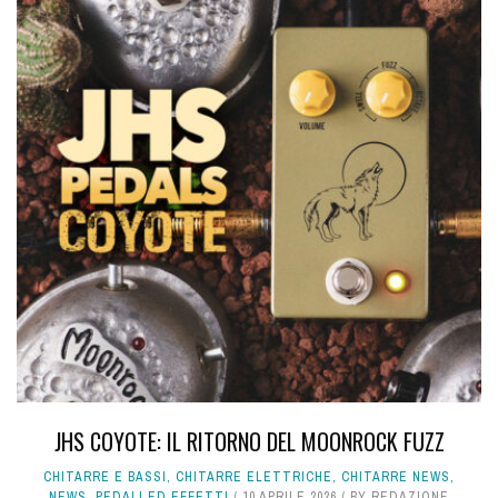
JHS COYOTE: IL RITORNO DEL MOONROCK FUZZ
CHITARRE E BASSI
,
CHITARRE ELETTRICHE
,
CHITARRE NEWS
,
NEWS
,
PEDALI ED EFFETTI
10 APRILE 2026
BY
REDAZIONE