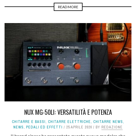
READ MORE
NUX MG-50LI: VERSATILITÀ E POTENZA
CHITARRE E BASSI
,
CHITARRE ELETTRICHE
,
CHITARRE NEWS
,
NEWS
,
PEDALI ED EFFETTI
25 APRILE 2026
BY
REDAZIONE
Il brand cinese ha presentato questo nuovo modeler che