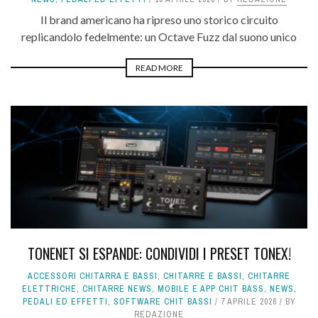
Il brand americano ha ripreso uno storico circuito
replicandolo fedelmente: un Octave Fuzz dal suono unico
READ MORE
TONENET SI ESPANDE: CONDIVIDI I PRESET TONEX!
ACCESSORI CHITARRA E BASSI
,
CHITARRE E BASSI
,
CHITARRE
ELETTRICHE
,
CHITARRE NEWS
,
MOBILE E APP CHIT BASS
,
NEWS
,
PEDALI ED EFFETTI
,
SOFTWARE CHIT BASSI
7 APRILE 2026
BY
REDAZIONE