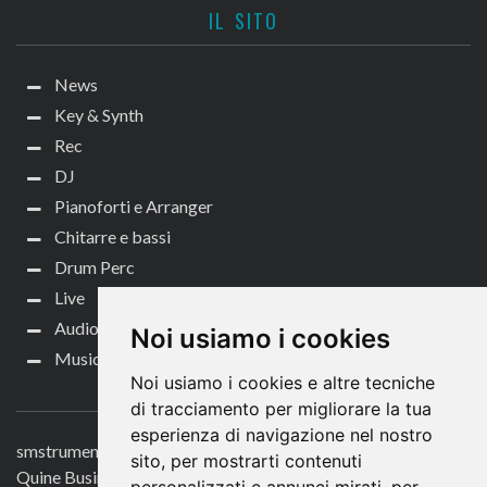
IL SITO
News
Key & Synth
Rec
DJ
Pianoforti e Arranger
Chitarre e bassi
Drum Perc
Live
Audio per video
Noi usiamo i cookies
Music Life
Noi usiamo i cookies e altre tecniche
CONTATTACI
di tracciamento per migliorare la tua
esperienza di navigazione nel nostro
smstrumentimusicali.it
sito, per mostrarti contenuti
Quine Business Publisher