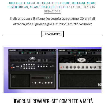
CHITARRE E BASSI
,
CHITARRE ELETTRICHE
,
CHITARRE NEWS
,
EVENTINEWS
,
NEWS
,
PEDALI ED EFFETTI
4 APRILE 2026
BY
REDAZIONE
Il distributore italiano festeggia quest'anno 25 anni di
attività, ma si guarda già al futuro, a tutto volume!
READ MORE
HEADRUSH REVALVER: SET COMPLETO A METÀ