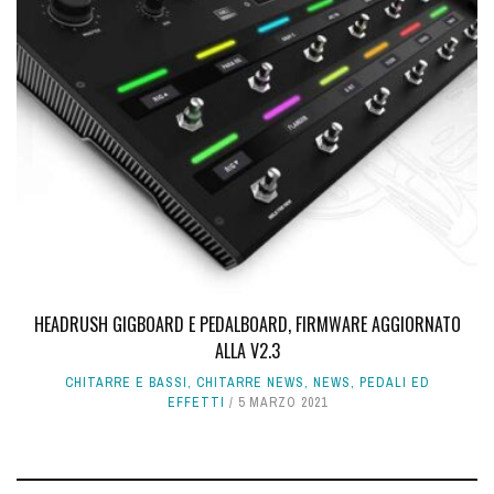
HEADRUSH GIGBOARD E PEDALBOARD, FIRMWARE AGGIORNATO
ALLA V2.3
CHITARRE E BASSI
,
CHITARRE NEWS
,
NEWS
,
PEDALI ED
EFFETTI
5 MARZO 2021