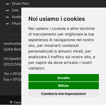
Drum Perc
Live
Audio per video
Noi usiamo i cookies
Music Life
Noi usiamo i cookies e altre tecniche
CONTATTACI
di tracciamento per migliorare la tua
esperienza di navigazione nel nostro
smstrumentimusicali.it
sito, per mostrarti contenuti
Quine Business Publisher
personalizzati e annunci mirati, per
analizzare il traffico sul nostro sito, e
Via Spadolini 7
per capire da dove arrivano i nostri
20122 Milano
visitatori.
Tel. +39 02 49756990
Accetto
Fax +39 02 72016740
Rifiuto
Cambia le mie impostazioni
© Copyright 2018. All Rights Reserved -
- Quine srl – C.F./P IVA