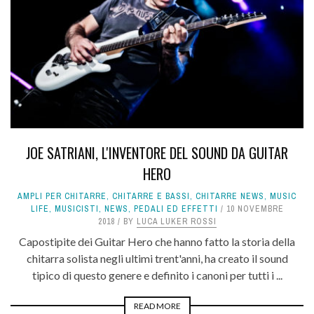
JOE SATRIANI, L'INVENTORE DEL SOUND DA GUITAR
HERO
AMPLI PER CHITARRE
,
CHITARRE E BASSI
,
CHITARRE NEWS
,
MUSIC
LIFE
,
MUSICISTI
,
NEWS
,
PEDALI ED EFFETTI
10 NOVEMBRE
2018
BY
LUCA LUKER ROSSI
Capostipite dei Guitar Hero che hanno fatto la storia della
chitarra solista negli ultimi trent'anni, ha creato il sound
tipico di questo genere e definito i canoni per tutti i ...
READ MORE