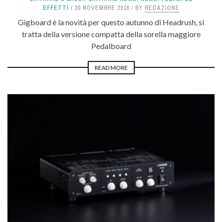
EFFETTI
20 NOVEMBRE 2018
BY
REDAZIONE
Gigboard è la novità per questo autunno di Headrush, si
tratta della versione compatta della sorella maggiore
Pedalboard
READ MORE