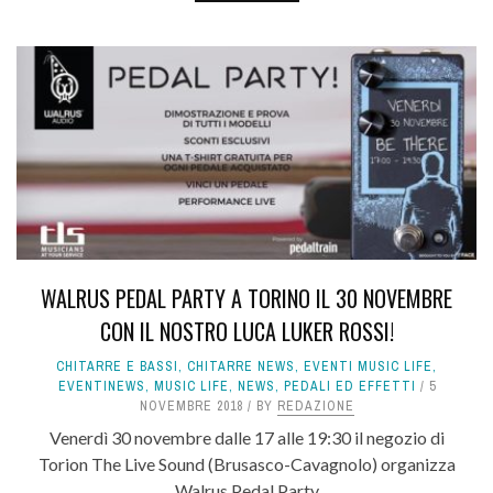
WALRUS PEDAL PARTY A TORINO IL 30 NOVEMBRE
CON IL NOSTRO LUCA LUKER ROSSI!
CHITARRE E BASSI
,
CHITARRE NEWS
,
EVENTI MUSIC LIFE
,
EVENTINEWS
,
MUSIC LIFE
,
NEWS
,
PEDALI ED EFFETTI
5
NOVEMBRE 2018
BY
REDAZIONE
Venerdì 30 novembre dalle 17 alle 19:30 il negozio di
Torion The Live Sound (Brusasco-Cavagnolo) organizza
Walrus Pedal Party