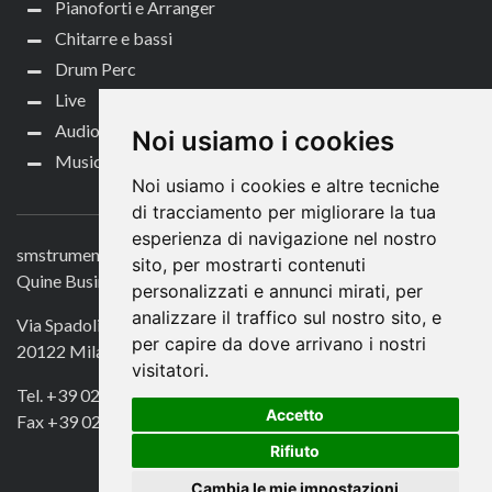
Pianoforti e Arranger
Chitarre e bassi
Drum Perc
Live
Audio per video
Noi usiamo i cookies
Music Life
Noi usiamo i cookies e altre tecniche
CONTATTACI
di tracciamento per migliorare la tua
esperienza di navigazione nel nostro
smstrumentimusicali.it
sito, per mostrarti contenuti
Quine Business Publisher
personalizzati e annunci mirati, per
analizzare il traffico sul nostro sito, e
Via Spadolini 7
per capire da dove arrivano i nostri
20122 Milano
visitatori.
Tel. +39 02 49756990
Accetto
Fax +39 02 72016740
Rifiuto
Cambia le mie impostazioni