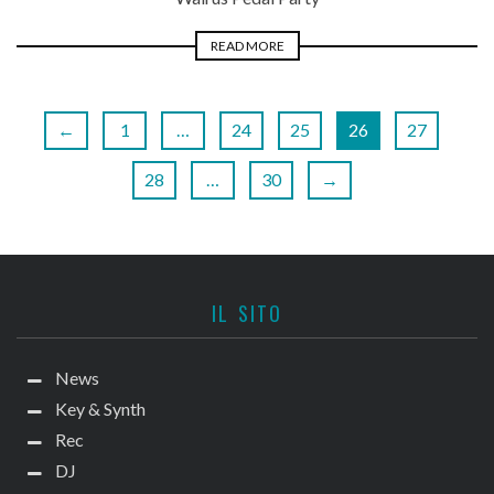
READ MORE
←
1
…
24
25
26
27
28
…
30
→
IL SITO
News
Key & Synth
Rec
DJ