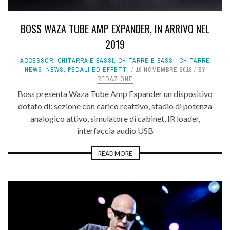
BOSS WAZA TUBE AMP EXPANDER, IN ARRIVO NEL
2019
ACCESSORI CHITARRA E BASSI
,
CHITARRE E BASSI
,
CHITARRE
NEWS
,
NEWS
,
PEDALI ED EFFETTI
19 NOVEMBRE 2018
BY
REDAZIONE
Boss presenta Waza Tube Amp Expander un dispositivo
dotato di: sezione con carico reattivo, stadio di potenza
analogico attivo, simulatore di cabinet, IR loader,
interfaccia audio USB
READ MORE