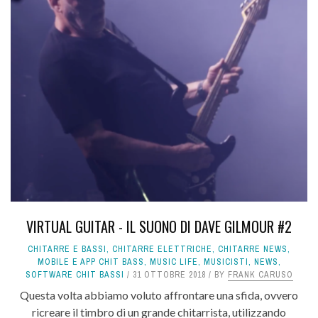
VIRTUAL GUITAR - IL SUONO DI DAVE GILMOUR #2
CHITARRE E BASSI
,
CHITARRE ELETTRICHE
,
CHITARRE NEWS
,
MOBILE E APP CHIT BASS
,
MUSIC LIFE
,
MUSICISTI
,
NEWS
,
SOFTWARE CHIT BASSI
31 OTTOBRE 2018
BY
FRANK CARUSO
Questa volta abbiamo voluto affrontare una sfida, ovvero
ricreare il timbro di un grande chitarrista, utilizzando