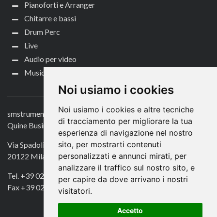
Pianoforti e Arranger
Chitarre e bassi
Drum Perc
Live
Audio per video
Music Life
CONTATTACI
Noi usiamo i cookies
Noi usiamo i cookies e altre tecniche
smstrumentimusicali.it
di tracciamento per migliorare la tua
Quine Business Publisher
esperienza di navigazione nel nostro
sito, per mostrarti contenuti
Via Spadolini 7
personalizzati e annunci mirati, per
20122 Milano
analizzare il traffico sul nostro sito, e
Tel. +39 02 49756990
per capire da dove arrivano i nostri
Fax +39 02 72016740
visitatori.
Accetto