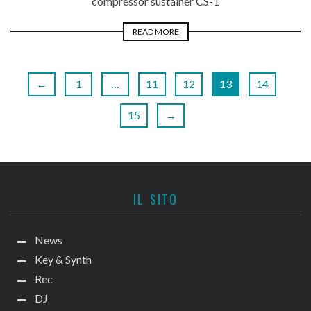
compressor sustainer CS-1
READ MORE
←
1
…
11
12
13
14
15
→
IL SITO
News
Key & Synth
Rec
DJ