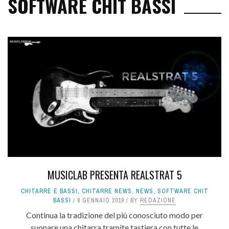
SOFTWARE CHIT BASSI
MUSICLAB PRESENTA REALSTRAT 5
CHITARRE E BASSI
,
CHITARRE NEWS
,
NEWS
,
SOFTWARE CHIT
BASSI
8 GENNAIO 2019
BY
REDAZIONE
Continua la tradizione del più conosciuto modo per
suonare una chitarra tramite tastiera con tutte le