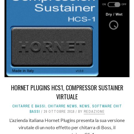
HORNET PLUGINS HCS1, COMPRESSOR SUSTAINER
VIRTUALE
CHITARRE E BASSI
,
CHITARRE NEWS
,
NEWS
,
SOFTWARE CHIT
BASSI
26 OTTOBRE 2018
BY
REDAZIONE
L'azienda italiana Hornet Plugins presenta la sua versione
virutale di un noto effetto per chitarra di Boss, il