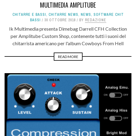
MULTIMEDIA AMPLITUBE
CHITARRE E BASSI
,
CHITARRE NEWS
,
NEWS
,
SOFTWARE CHIT
BASSI
30 OTTOBRE 2018
BY
REDAZIONE
Ik Multimedia presenta Dimebag Darrell CFH Collection
per Amplitube Custom Shop, contenente tutti i suoni del
chitarrista americano per l'album Cowboys From Hell
READ MORE