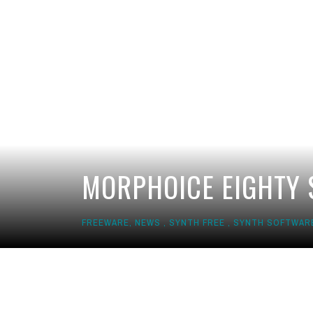
MORPHOICE EIGHTY S
FREEWARE
,
NEWS
,
SYNTH FREE
,
SYNTH SOFTWAR