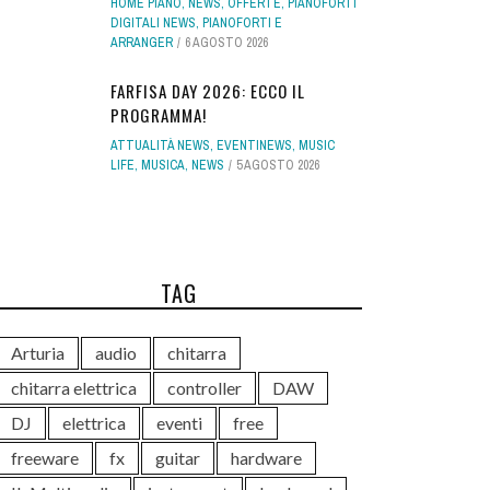
HOME PIANO
,
NEWS
,
OFFERTE
,
PIANOFORTI
DIGITALI NEWS
,
PIANOFORTI E
ARRANGER
6 AGOSTO 2026
FARFISA DAY 2026: ECCO IL
PROGRAMMA!
ATTUALITÀ NEWS
,
EVENTINEWS
,
MUSIC
LIFE
,
MUSICA
,
NEWS
5 AGOSTO 2026
TAG
Arturia
audio
chitarra
chitarra elettrica
controller
DAW
DJ
elettrica
eventi
free
freeware
fx
guitar
hardware