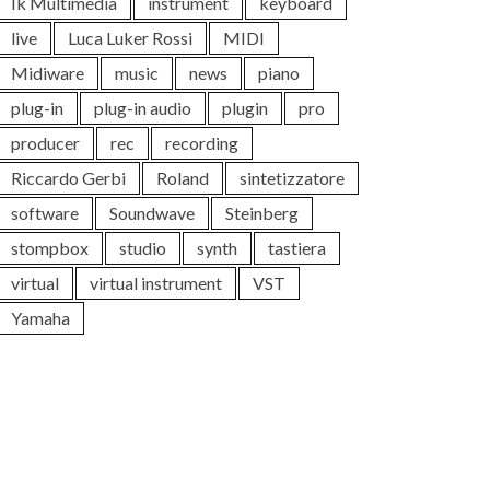
Ik Multimedia
instrument
keyboard
live
Luca Luker Rossi
MIDI
Midiware
music
news
piano
plug-in
plug-in audio
plugin
pro
producer
rec
recording
Riccardo Gerbi
Roland
sintetizzatore
software
Soundwave
Steinberg
stompbox
studio
synth
tastiera
virtual
virtual instrument
VST
Yamaha