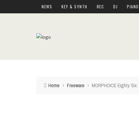
NEWS
KEY & SYNTH
REC
DJ
PIANO
Home
›
Freeware
›
MORPHOICE Eighty Six: i