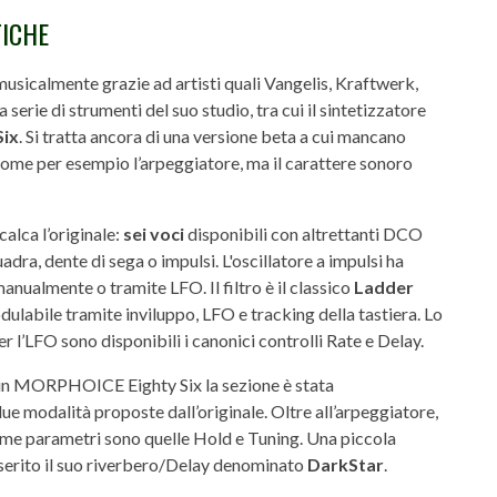
TICHE
calmente grazie ad artisti quali Vangelis, Kraftwerk,
 serie di strumenti del suo studio, tra cui il sintetizzatore
Six
. Si tratta ancora di una versione beta a cui mancano
ome per esempio l’arpeggiatore, ma il carattere sonoro
alca l’originale:
sei voci
disponibili con altrettanti DCO
uadra, dente di sega o impulsi. L'oscillatore a impulsi ha
nualmente o tramite LFO. Il filtro è il classico
Ladder
dulabile tramite inviluppo, LFO e tracking della tastiera. Lo
er l’LFO sono disponibili i canonici controlli Rate e Delay.
e in MORPHOICE Eighty Six la sezione è stata
e modalità proposte dall’originale. Oltre all’arpeggiatore,
 come parametri sono quelle Hold e Tuning. Una piccola
serito il suo riverbero/Delay denominato
DarkStar
.