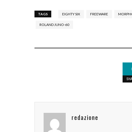
TAGS
EIGHTY SIX
FREEWARE
MORPH
ROLAND JUNO-60
SH
redazione