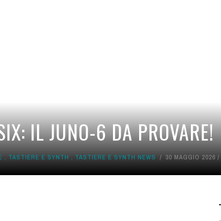
IX: IL JUNO-6 DA PROVARE!
E
,
TASTIERE E SYNTH
,
TASTIERE E SYNTH NEWS
30 MAGGIO 2026