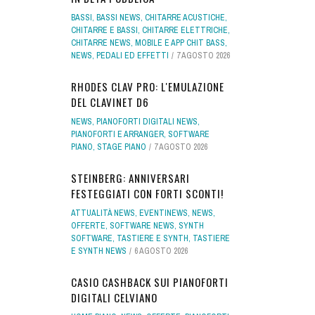
BASSI
,
BASSI NEWS
,
CHITARRE ACUSTICHE
,
CHITARRE E BASSI
,
CHITARRE ELETTRICHE
,
CHITARRE NEWS
,
MOBILE E APP CHIT BASS
,
NEWS
,
PEDALI ED EFFETTI
7 AGOSTO 2026
RHODES CLAV PRO: L'EMULAZIONE
DEL CLAVINET D6
NEWS
,
PIANOFORTI DIGITALI NEWS
,
PIANOFORTI E ARRANGER
,
SOFTWARE
PIANO
,
STAGE PIANO
7 AGOSTO 2026
STEINBERG: ANNIVERSARI
FESTEGGIATI CON FORTI SCONTI!
ATTUALITÀ NEWS
,
EVENTINEWS
,
NEWS
,
OFFERTE
,
SOFTWARE NEWS
,
SYNTH
SOFTWARE
,
TASTIERE E SYNTH
,
TASTIERE
E SYNTH NEWS
6 AGOSTO 2026
CASIO CASHBACK SUI PIANOFORTI
DIGITALI CELVIANO