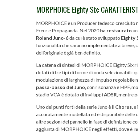
MORPHOICE Eighty Six: CARATTERIS
MORPHOICE è un Producer tedesco cresciuto musi
Freur e Propaganda. Nel 2020
ha restaurato
una
Roland Juno-6
da cui è stato sviluppato
Eighty 
funzionalità che saranno implementate a breve, c
dell’originale è già ben definito.
La catena di sintesi di MORPHOICE Eighty Six ric
dotati di tre tipi di forme di onda selezionabili: q
modulazione di larghezza di impulso regolabile ma
passa-basso del Juno
, con risonanza e HPF, mo
stadio VCA è dotato di inviluppi
ADSR
, mentre p
Uno dei punti forti della serie Juno è il
Chorus
, 
accuratamente modellata ed è disponibile delle du
altre sezioni del pannello in fase di definizione
aggiunta di MORPHOICE negli effetti, dove è in