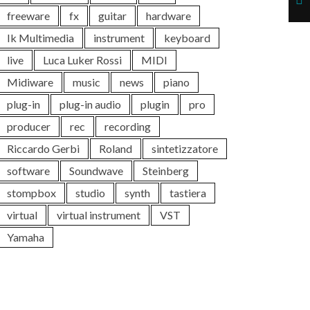
freeware
fx
guitar
hardware
Ik Multimedia
instrument
keyboard
live
Luca Luker Rossi
MIDI
Midiware
music
news
piano
plug-in
plug-in audio
plugin
pro
producer
rec
recording
Riccardo Gerbi
Roland
sintetizzatore
software
Soundwave
Steinberg
stompbox
studio
synth
tastiera
virtual
virtual instrument
VST
Yamaha