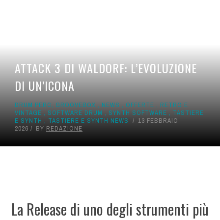
ATTACK 3 DI WALDORF: L’EVOLUZIONE
DI UN’ICONA
DRUM PERC
,
GROOVEBOX
,
NEWS
,
OFFERTE
,
RETRO E
VINTAGE
,
SOFTWARE DRUM
,
SYNTH SOFTWARE
,
TASTIERE
E SYNTH
,
TASTIERE E SYNTH NEWS
13 FEBBRAIO
2026
BY
REDAZIONE
La Release di uno degli strumenti più