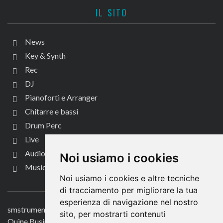
IL SITO
News
Key & Synth
Rec
DJ
Pianoforti e Arranger
Chitarre e bassi
Drum Perc
Live
Audio per video
Noi usiamo i cookies
Music Life
Noi usiamo i cookies e altre tecniche
CONTATTACI
di tracciamento per migliorare la tua
esperienza di navigazione nel nostro
smstrumentimusicali.it
sito, per mostrarti contenuti
Quine Business Publisher