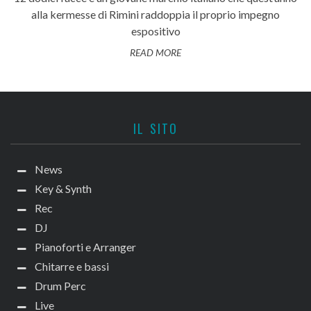
alla kermesse di Rimini raddoppia il proprio impegno
espositivo
READ MORE
IL SITO
News
Key & Synth
Rec
DJ
Pianoforti e Arranger
Chitarre e bassi
Drum Perc
Live