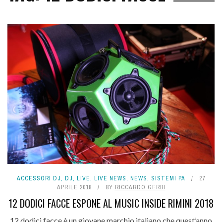
ACCESSORI DJ
,
DJ
,
LIVE
,
LIVE NEWS
,
NEWS
,
SISTEMI PA
27
APRILE 2018
BY
RICCARDO GERBI
12 DODICI FACCE ESPONE AL MUSIC INSIDE RIMINI 2018
12 dodici facce è un giovane marchio italiano che quest’anno