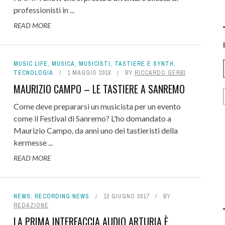
professionisti in ...
READ MORE
MUSIC LIFE
,
MUSICA
,
MUSICISTI
,
TASTIERE E SYNTH
,
TECNOLOGIA
1 MAGGIO 2018
BY
RICCARDO GERBI
MAURIZIO CAMPO – LE TASTIERE A SANREMO
Come deve prepararsi un musicista per un evento
come il Festival di Sanremo? L'ho domandato a
Maurizio Campo, da anni uno dei tastieristi della
kermesse ...
READ MORE
NEWS
,
RECORDING NEWS
12 GIUGNO 2017
BY
REDAZIONE
LA PRIMA INTERFACCIA AUDIO ARTURIA È