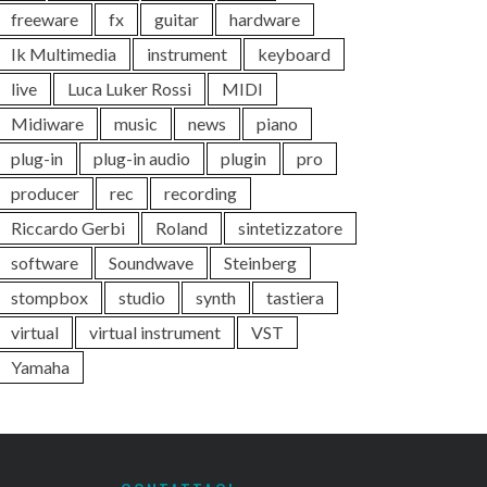
freeware
fx
guitar
hardware
Ik Multimedia
instrument
keyboard
live
Luca Luker Rossi
MIDI
Midiware
music
news
piano
plug-in
plug-in audio
plugin
pro
producer
rec
recording
Riccardo Gerbi
Roland
sintetizzatore
software
Soundwave
Steinberg
stompbox
studio
synth
tastiera
virtual
virtual instrument
VST
Yamaha