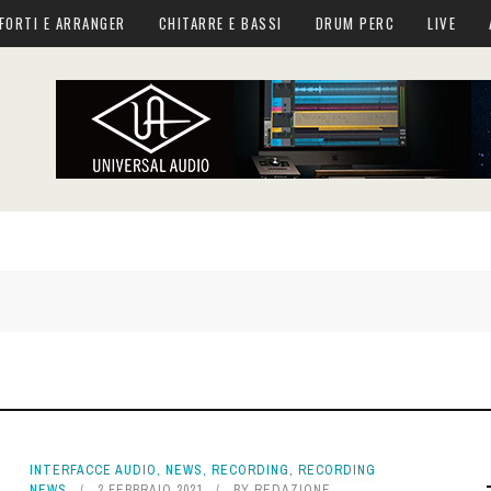
FORTI E ARRANGER
CHITARRE E BASSI
DRUM PERC
LIVE
INTERFACCE AUDIO
,
NEWS
,
RECORDING
,
RECORDING
NEWS
2 FEBBRAIO 2021
BY
REDAZIONE