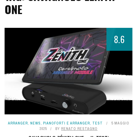
ONE
8.6
ARRANGER
,
NEWS
,
PIANOFORTI E ARRANGER
,
TEST
5 MAGGIO
2025
BY
RENATO RESTAGNO