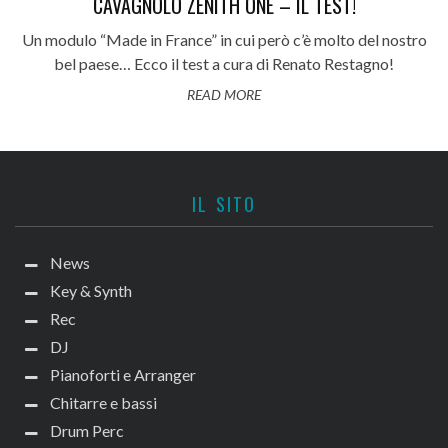
CAVAGNOLO ZÉNITH ONE – IL TEST!
Un modulo “Made in France” in cui però c’è molto del nostro
bel paese… Ecco il test a cura di Renato Restagno!
READ MORE
IL SITO
News
Key & Synth
Rec
DJ
Pianoforti e Arranger
Chitarre e bassi
Drum Perc