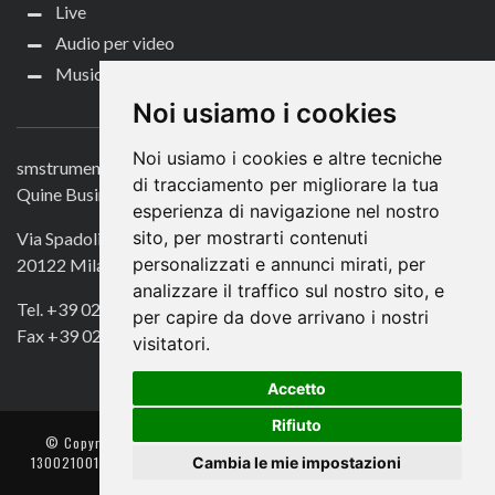
Live
Audio per video
Music Life
CONTATTACI
Noi usiamo i cookies
Noi usiamo i cookies e altre tecniche
smstrumentimusicali.it
di tracciamento per migliorare la tua
Quine Business Publisher
esperienza di navigazione nel nostro
sito, per mostrarti contenuti
Via Spadolini 7
personalizzati e annunci mirati, per
20122 Milano
analizzare il traffico sul nostro sito, e
Tel. +39 02 49756990
per capire da dove arrivano i nostri
Fax +39 02 72016740
visitatori.
Accetto
Rifiuto
© Copyright 2018. All Rights Reserved -
- Quine srl – C.F./P IVA
Cambia le mie impostazioni
13002100157 – Responsabile della Protezione dei Dati: Avv. Monica
Gobbato – Contatto: dpo @ lswr.it