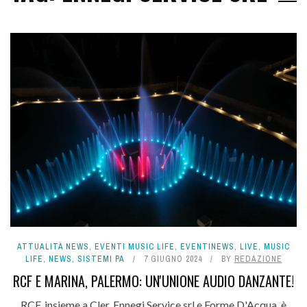
ATTUALITÀ NEWS
,
EVENTI MUSIC LIFE
,
EVENTINEWS
,
LIVE
,
MUSIC
LIFE
,
NEWS
,
SISTEMI PA
7 GIUGNO 2024
BY
REDAZIONE
RCF E MARINA, PALERMO: UN'UNIONE AUDIO DANZANTE!
RCF, insieme a Cler, Ennegi Service srl e Forme D'Acqua, è