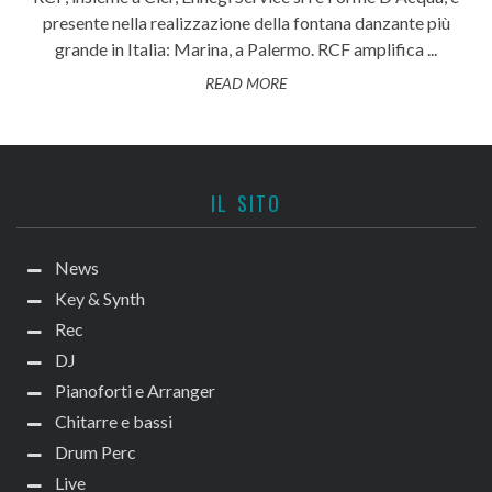
presente nella realizzazione della fontana danzante più
grande in Italia: Marina, a Palermo. RCF amplifica ...
READ MORE
IL SITO
News
Key & Synth
Rec
DJ
Pianoforti e Arranger
Chitarre e bassi
Drum Perc
Live