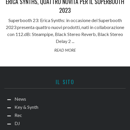
ERICA SYNTHS, QUATTRO NOVITÀ PER IL SUPERBOOTH
2023
Superbooth 23: Erica Synths: in occasione del Superbooth
2023 presenta quattro nuovi prodotti, nati in collaborazione
con 112.dB: Steampipe, Black Stereo Reverb, Black Stereo
Delay 2 ...
READ MORE
IL SITO
News
Key & Synth
Rec
DJ