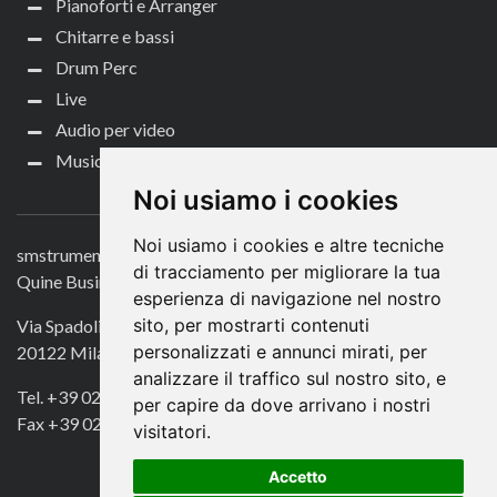
Pianoforti e Arranger
Chitarre e bassi
Drum Perc
Live
Audio per video
Music Life
CONTATTACI
Noi usiamo i cookies
Noi usiamo i cookies e altre tecniche
smstrumentimusicali.it
di tracciamento per migliorare la tua
Quine Business Publisher
esperienza di navigazione nel nostro
sito, per mostrarti contenuti
Via Spadolini 7
personalizzati e annunci mirati, per
20122 Milano
analizzare il traffico sul nostro sito, e
Tel. +39 02 49756990
per capire da dove arrivano i nostri
Fax +39 02 72016740
visitatori.
Accetto