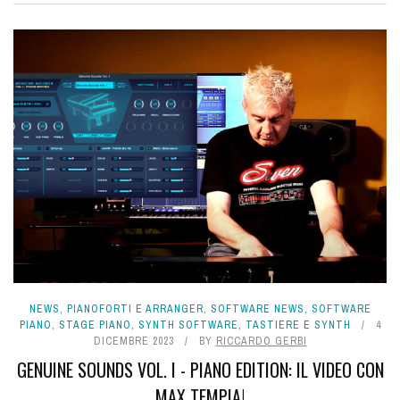
NEWS
,
PIANOFORTI E ARRANGER
,
SOFTWARE NEWS
,
SOFTWARE
PIANO
,
STAGE PIANO
,
SYNTH SOFTWARE
,
TASTIERE E SYNTH
4
DICEMBRE 2023
BY
RICCARDO GERBI
GENUINE SOUNDS VOL. I - PIANO EDITION: IL VIDEO CON
MAX TEMPIA!