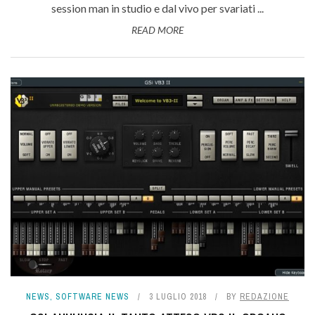
session man in studio e dal vivo per svariati ...
READ MORE
NEWS
,
SOFTWARE NEWS
3 LUGLIO 2018
BY
REDAZIONE