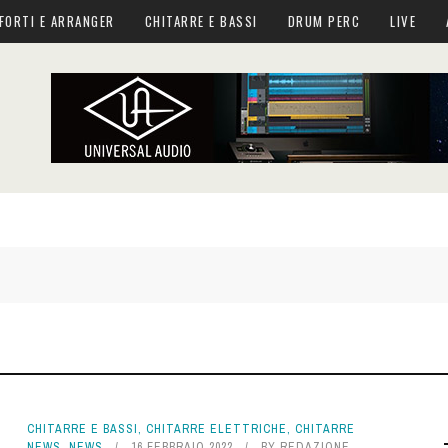
FORTI E ARRANGER
CHITARRE E BASSI
DRUM PERC
LIVE
CHITARRE E BASSI
,
CHITARRE ELETTRICHE
,
CHITARRE
NEWS
,
NEWS
16 FEBBRAIO 2022
BY
REDAZIONE