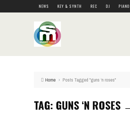
NEWS
KEY & SYNTH
REC
DJ
PIANO
Home
›
Posts Tagged "guns ‘n roses"
TAG: GUNS ‘N ROSES