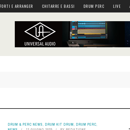
FORTI E ARRANGER
CHITARRE E BASSI
DRUM PERC
LIVE
DRUM & PERC NEWS
,
DRUM KIT DRUM
,
DRUM PERC
,
NEWS
13 GIUGNO 2025
BY
REDAZIONE