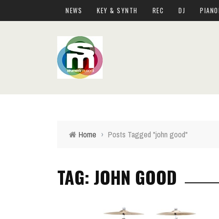
NEWS
KEY & SYNTH
REC
DJ
PIANO
Home
›
Posts Tagged "john good"
TAG: JOHN GOOD