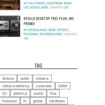
ATTUALITÀ NEWS
,
EVENTINEWS
,
MUSIC
LIFE
,
MUSICA
,
NEWS
5 AGOSTO 2026
APOLLO DESKTOP FREE PLUG-INS
PROMO
INTERFACCE AUDIO
,
NEWS
,
OFFERTE
,
RECORDING
,
RECORDING NEWS
5 AGOSTO
2026
TAG
Arturia
audio
chitarra
chitarra elettrica
controller
DAW
DJ
elettrica
eventi
free
freeware
fx
guitar
hardware