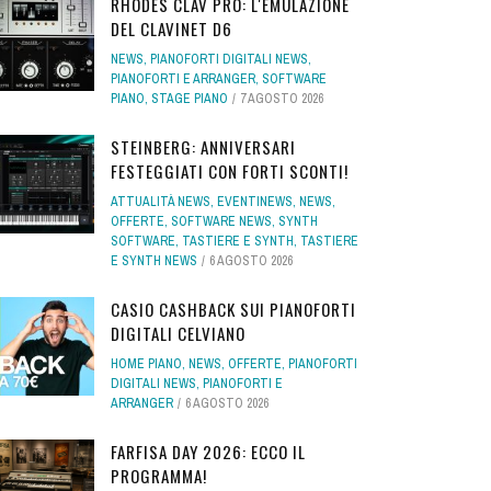
RHODES CLAV PRO: L'EMULAZIONE
DEL CLAVINET D6
NEWS
,
PIANOFORTI DIGITALI NEWS
,
PIANOFORTI E ARRANGER
,
SOFTWARE
PIANO
,
STAGE PIANO
7 AGOSTO 2026
STEINBERG: ANNIVERSARI
FESTEGGIATI CON FORTI SCONTI!
ATTUALITÀ NEWS
,
EVENTINEWS
,
NEWS
,
OFFERTE
,
SOFTWARE NEWS
,
SYNTH
SOFTWARE
,
TASTIERE E SYNTH
,
TASTIERE
E SYNTH NEWS
6 AGOSTO 2026
CASIO CASHBACK SUI PIANOFORTI
DIGITALI CELVIANO
HOME PIANO
,
NEWS
,
OFFERTE
,
PIANOFORTI
DIGITALI NEWS
,
PIANOFORTI E
ARRANGER
6 AGOSTO 2026
FARFISA DAY 2026: ECCO IL
PROGRAMMA!