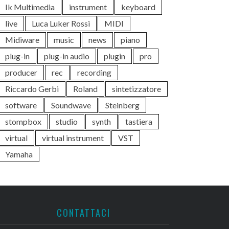
Ik Multimedia
instrument
keyboard
live
Luca Luker Rossi
MIDI
Midiware
music
news
piano
plug-in
plug-in audio
plugin
pro
producer
rec
recording
Riccardo Gerbi
Roland
sintetizzatore
software
Soundwave
Steinberg
stompbox
studio
synth
tastiera
virtual
virtual instrument
VST
Yamaha
CONTATTACI