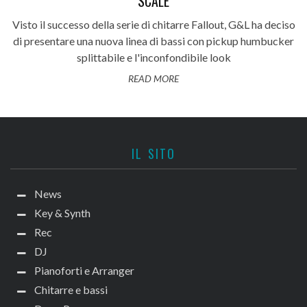
SCALE
Visto il successo della serie di chitarre Fallout, G&L ha deciso
di presentare una nuova linea di bassi con pickup humbucker
splittabile e l'inconfondibile look
READ MORE
IL SITO
News
Key & Synth
Rec
DJ
Pianoforti e Arranger
Chitarre e bassi