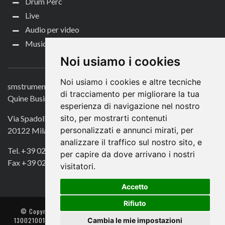
Drum Perc
Live
Audio per video
Music Life
CONTATTACI
Noi usiamo i cookies
Noi usiamo i cookies e altre tecniche
smstrumentimusicali.it
di tracciamento per migliorare la tua
Quine Business Publisher
esperienza di navigazione nel nostro
sito, per mostrarti contenuti
Via Spadolini 7
personalizzati e annunci mirati, per
20122 Milano
analizzare il traffico sul nostro sito, e
Tel. +39 02 49756990
per capire da dove arrivano i nostri
Fax +39 02 72016740
visitatori.
Accetto
Rifiuto
© Copyright 2018. All Rights Reserved -
- Quine srl – C.F./P IVA
Cambia le mie impostazioni
13002100157 – Responsabile della Protezione dei Dati: Avv. Monica