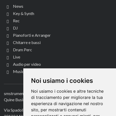
News
Key & Synth
Rec
DJ
Pianoforti e Arranger
Chitarre e bassi
Drum Perc
Live
Audio per video
Music Life
CONTATTACI
Noi usiamo i cookies
Noi usiamo i cookies e altre tecniche
smstrumentimusicali.it
di tracciamento per migliorare la tua
Quine Business Publisher
esperienza di navigazione nel nostro
sito, per mostrarti contenuti
Via Spadolini 7