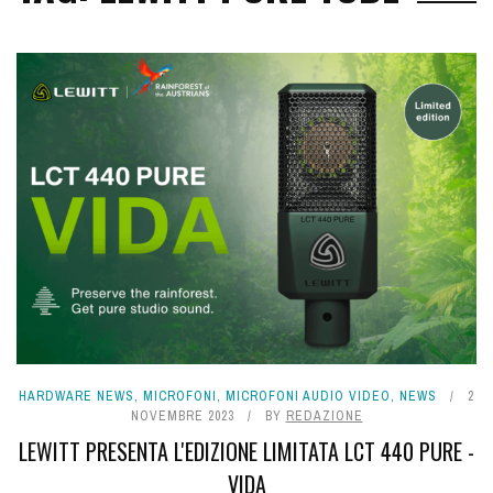
HARDWARE NEWS
,
MICROFONI
,
MICROFONI AUDIO VIDEO
,
NEWS
2
NOVEMBRE 2023
BY
REDAZIONE
LEWITT PRESENTA L'EDIZIONE LIMITATA LCT 440 PURE -
VIDA