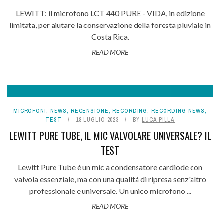
LEWITT: il microfono LCT 440 PURE - VIDA, in edizione
limitata, per aiutare la conservazione della foresta pluviale in
Costa Rica.
READ MORE
9.2
MICROFONI
,
NEWS
,
RECENSIONE
,
RECORDING
,
RECORDING NEWS
,
TEST
18 LUGLIO 2023
BY
LUCA PILLA
LEWITT PURE TUBE, IL MIC VALVOLARE UNIVERSALE? IL
TEST
Lewitt Pure Tube è un mic a condensatore cardiode con
valvola essenziale, ma con una qualità di ripresa senz'altro
professionale e universale. Un unico microfono ...
READ MORE