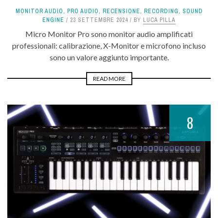
MONITOR AUDIO
,
PRO AUDIO
,
RECENSIONE
,
RECORDING
,
SOUND
ENGINE
23 SETTEMBRE 2024
BY
LUCA PILLA
Micro Monitor Pro sono monitor audio amplificati
professionali: calibrazione, X-Monitor e microfono incluso
sono un valore aggiunto importante.
READ MORE
8