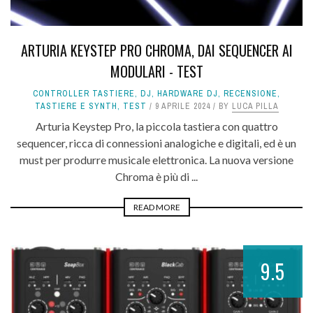
ARTURIA KEYSTEP PRO CHROMA, DAI SEQUENCER AI
MODULARI - TEST
CONTROLLER TASTIERE
,
DJ
,
HARDWARE DJ
,
RECENSIONE
,
TASTIERE E SYNTH
,
TEST
9 APRILE 2024
BY
LUCA PILLA
Arturia Keystep Pro, la piccola tastiera con quattro
sequencer, ricca di connessioni analogiche e digitali, ed è un
must per produrre musicale elettronica. La nuova versione
Chroma è più di ...
READ MORE
9.5