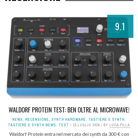
9.1
WALDORF PROTEIN TEST: BEN OLTRE AL MICROWAVE!
NEWS
,
RECENSIONE
,
SYNTH HARDWARE
,
TASTIERE E SYNTH
,
TASTIERE E SYNTH NEWS
,
TEST
15 LUGLIO 2026
BY
LUCA PILLA
Waldorf Protein entra nel mercato dei synth da 300 € con