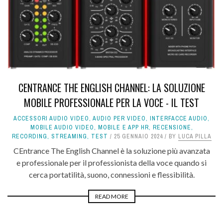
CENTRANCE THE ENGLISH CHANNEL: LA SOLUZIONE
MOBILE PROFESSIONALE PER LA VOCE - IL TEST
ACCESSORI AUDIO VIDEO
,
AUDIO PER VIDEO
,
INTERFACCE AUDIO
,
MOBILE AUDIO VIDEO
,
MOBILE E APP HR
,
RECENSIONE
,
RECORDING
,
STREAMING
,
TEST
25 GENNAIO 2024
BY
LUCA PILLA
CEntrance The English Channel è la soluzione più avanzata
e professionale per il professionista della voce quando si
cerca portatilità, suono, connessioni e flessibilità.
READ MORE