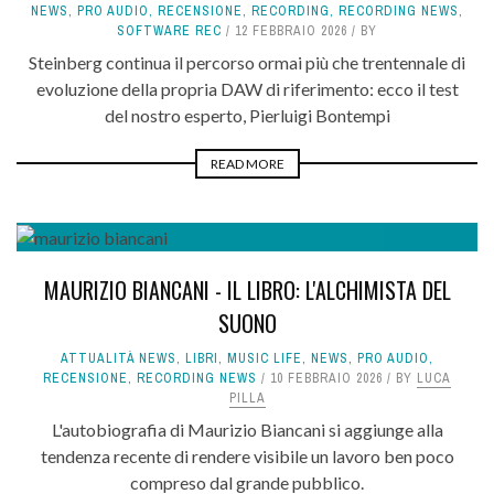
NEWS
,
PRO AUDIO
,
RECENSIONE
,
RECORDING
,
RECORDING NEWS
,
SOFTWARE REC
12 FEBBRAIO 2026
BY
Steinberg continua il percorso ormai più che trentennale di
evoluzione della propria DAW di riferimento: ecco il test
del nostro esperto, Pierluigi Bontempi
READ MORE
9
MAURIZIO BIANCANI - IL LIBRO: L'ALCHIMISTA DEL
SUONO
ATTUALITÀ NEWS
,
LIBRI
,
MUSIC LIFE
,
NEWS
,
PRO AUDIO
,
RECENSIONE
,
RECORDING NEWS
10 FEBBRAIO 2026
BY
LUCA
PILLA
L'autobiografia di Maurizio Biancani si aggiunge alla
tendenza recente di rendere visibile un lavoro ben poco
compreso dal grande pubblico.