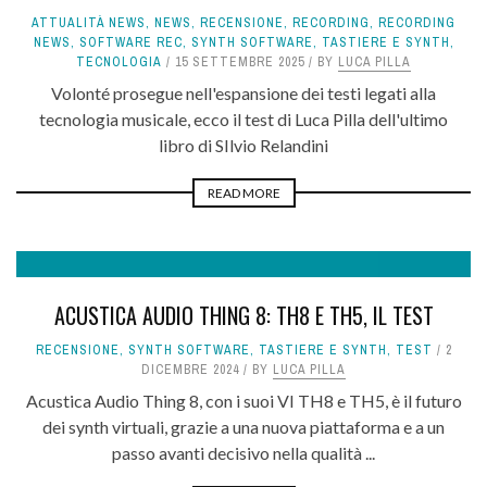
ATTUALITÀ NEWS
,
NEWS
,
RECENSIONE
,
RECORDING
,
RECORDING
NEWS
,
SOFTWARE REC
,
SYNTH SOFTWARE
,
TASTIERE E SYNTH
,
TECNOLOGIA
15 SETTEMBRE 2025
BY
LUCA PILLA
Volonté prosegue nell'espansione dei testi legati alla
tecnologia musicale, ecco il test di Luca Pilla dell'ultimo
libro di SIlvio Relandini
READ MORE
8.8
ACUSTICA AUDIO THING 8: TH8 E TH5, IL TEST
RECENSIONE
,
SYNTH SOFTWARE
,
TASTIERE E SYNTH
,
TEST
2
DICEMBRE 2024
BY
LUCA PILLA
Acustica Audio Thing 8, con i suoi VI TH8 e TH5, è il futuro
dei synth virtuali, grazie a una nuova piattaforma e a un
passo avanti decisivo nella qualità ...