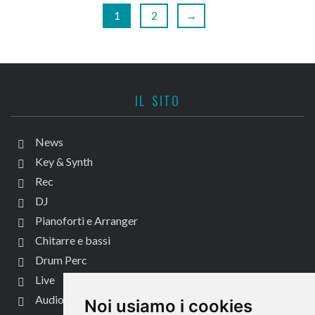
1
2
→
IL SITO
News
Key & Synth
Rec
DJ
Pianoforti e Arranger
Chitarre e bassi
Drum Perc
Live
Audio per video
Noi usiamo i cookies