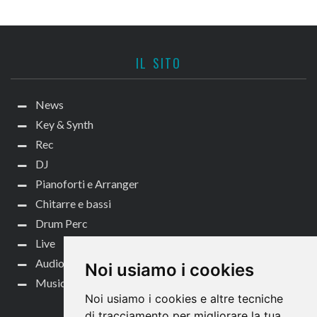
IL SITO
News
Key & Synth
Rec
DJ
Pianoforti e Arranger
Chitarre e bassi
Drum Perc
Live
Audio per video
Noi usiamo i cookies
Music Life
Noi usiamo i cookies e altre tecniche
CONTATTACI
di tracciamento per migliorare la tua