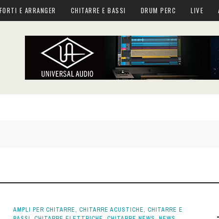
FORTI E ARRANGER
CHITARRE E BASSI
DRUM PERC
LIVE
AMPLI PER CHITARRE
,
CHITARRE ACUSTICHE
,
CHITARRE E
BASSI
,
CHITARRE ELETTRICHE
,
CHITARRE NEWS
,
NEWS
,