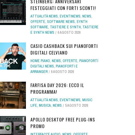
STEINBERG: ANNIVERSARI
FESTEGGIATI CON FORTI SCONTI!
ATTUALITÀ NEWS
,
EVENTINEWS
,
NEWS
,
OFFERTE
,
SOFTWARE NEWS
,
SYNTH
SOFTWARE
,
TASTIERE E SYNTH
,
TASTIERE
E SYNTH NEWS
6 AGOSTO 2026
CASIO CASHBACK SUI PIANOFORTI
DIGITALI CELVIANO
HOME PIANO
,
NEWS
,
OFFERTE
,
PIANOFORTI
DIGITALI NEWS
,
PIANOFORTI E
ARRANGER
6 AGOSTO 2026
FARFISA DAY 2026: ECCO IL
PROGRAMMA!
ATTUALITÀ NEWS
,
EVENTINEWS
,
MUSIC
LIFE
,
MUSICA
,
NEWS
5 AGOSTO 2026
APOLLO DESKTOP FREE PLUG-INS
PROMO
INTERFACCE AUDIO
,
NEWS
,
OFFERTE
,