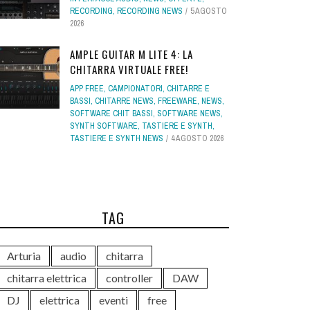
RECORDING
,
RECORDING NEWS
5 AGOSTO
2026
AMPLE GUITAR M LITE 4: LA
CHITARRA VIRTUALE FREE!
APP FREE
,
CAMPIONATORI
,
CHITARRE E
BASSI
,
CHITARRE NEWS
,
FREEWARE
,
NEWS
,
SOFTWARE CHIT BASSI
,
SOFTWARE NEWS
,
SYNTH SOFTWARE
,
TASTIERE E SYNTH
,
TASTIERE E SYNTH NEWS
4 AGOSTO 2026
TAG
Arturia
audio
chitarra
chitarra elettrica
controller
DAW
DJ
elettrica
eventi
free