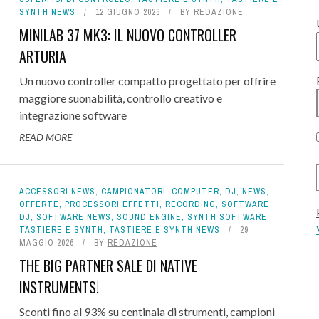
SYNTH NEWS
12 GIUGNO 2026
BY
REDAZIONE
MINILAB 37 MK3: IL NUOVO CONTROLLER
ARTURIA
Un nuovo controller compatto progettato per offrire
maggiore suonabilità, controllo creativo e
integrazione software
READ MORE
ACCESSORI NEWS
,
CAMPIONATORI
,
COMPUTER
,
DJ
,
NEWS
,
OFFERTE
,
PROCESSORI EFFETTI
,
RECORDING
,
SOFTWARE
DJ
,
SOFTWARE NEWS
,
SOUND ENGINE
,
SYNTH SOFTWARE
,
TASTIERE E SYNTH
,
TASTIERE E SYNTH NEWS
29
MAGGIO 2026
BY
REDAZIONE
THE BIG PARTNER SALE DI NATIVE
INSTRUMENTS!
Sconti fino al 93% su centinaia di strumenti, campioni