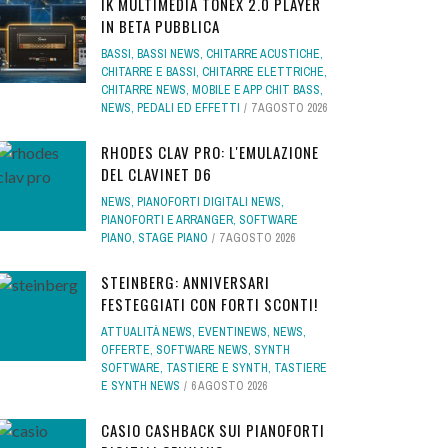
IK MULTIMEDIA TONEX 2.0 PLAYER
IN BETA PUBBLICA
BASSI
,
BASSI NEWS
,
CHITARRE ACUSTICHE
,
CHITARRE E BASSI
,
CHITARRE ELETTRICHE
,
CHITARRE NEWS
,
MOBILE E APP CHIT BASS
,
NEWS
,
PEDALI ED EFFETTI
7 AGOSTO 2026
RHODES CLAV PRO: L'EMULAZIONE
DEL CLAVINET D6
NEWS
,
PIANOFORTI DIGITALI NEWS
,
PIANOFORTI E ARRANGER
,
SOFTWARE
PIANO
,
STAGE PIANO
7 AGOSTO 2026
STEINBERG: ANNIVERSARI
FESTEGGIATI CON FORTI SCONTI!
ATTUALITÀ NEWS
,
EVENTINEWS
,
NEWS
,
OFFERTE
,
SOFTWARE NEWS
,
SYNTH
SOFTWARE
,
TASTIERE E SYNTH
,
TASTIERE
E SYNTH NEWS
6 AGOSTO 2026
CASIO CASHBACK SUI PIANOFORTI