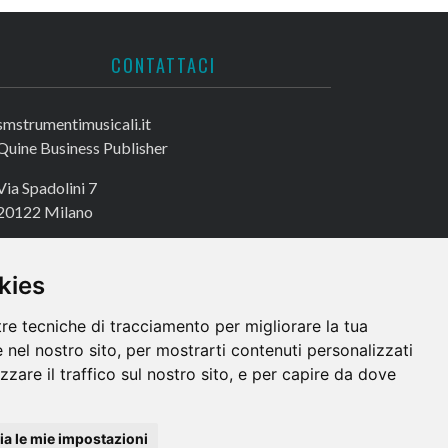
CONTATTACI
smstrumentimusicali.it
Quine Business Publisher
Via Spadolini 7
20122 Milano
Tel. +39 02 49756990
Fax +39 02 72016740
kies
tre tecniche di tracciamento per migliorare la tua
 nel nostro sito, per mostrarti contenuti personalizzati
izzare il traffico sul nostro sito, e per capire da dove
a le mie impostazioni