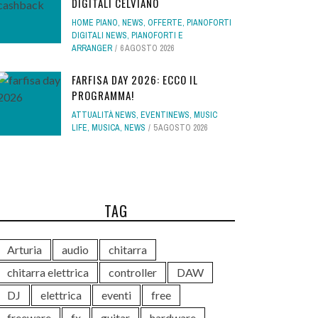
DIGITALI CELVIANO
HOME PIANO
,
NEWS
,
OFFERTE
,
PIANOFORTI
DIGITALI NEWS
,
PIANOFORTI E
ARRANGER
6 AGOSTO 2026
FARFISA DAY 2026: ECCO IL
PROGRAMMA!
ATTUALITÀ NEWS
,
EVENTINEWS
,
MUSIC
LIFE
,
MUSICA
,
NEWS
5 AGOSTO 2026
TAG
Arturia
audio
chitarra
chitarra elettrica
controller
DAW
DJ
elettrica
eventi
free
freeware
fx
guitar
hardware