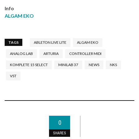
Info
ALGAM EKO
TAGS
ABLETON LIVE LITE
ALGAM EKO
ANALOG LAB
ARTURIA
CONTROLLER MIDI
KOMPLETE 15 SELECT
MINILAB 37
NEWS
NKS
VST
0
SHARES