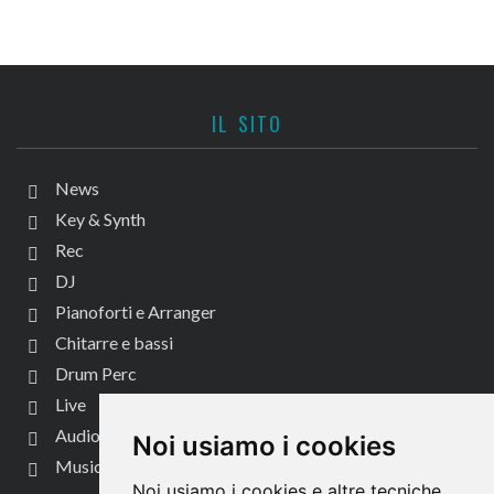
IL SITO
News
Key & Synth
Rec
DJ
Pianoforti e Arranger
Chitarre e bassi
Drum Perc
Live
Audio per video
Noi usiamo i cookies
Music Life
Noi usiamo i cookies e altre tecniche