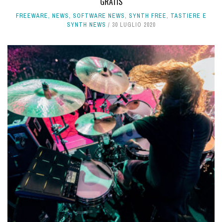
GRATIS
FREEWARE
,
NEWS
,
SOFTWARE NEWS
,
SYNTH FREE
,
TASTIERE E
SYNTH NEWS
30 LUGLIO 2020