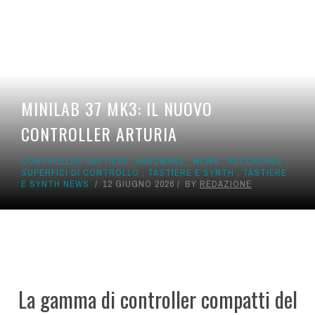
MINILAB 37 MK3: IL NUOVO
CONTROLLER ARTURIA
CONTROLLER TASTIERE
,
HARDWARE
,
NEWS
,
RECORDING
,
SUPERFICI DI CONTROLLO
,
TASTIERE E SYNTH
,
TASTIERE
E SYNTH NEWS
12 GIUGNO 2026
BY
REDAZIONE
La gamma di controller compatti del