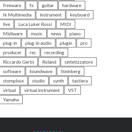
freeware
fx
guitar
hardware
Ik Multimedia
instrument
keyboard
live
Luca Luker Rossi
MIDI
Midiware
music
news
piano
plug-in
plug-in audio
plugin
pro
producer
rec
recording
Riccardo Gerbi
Roland
sintetizzatore
software
Soundwave
Steinberg
stompbox
studio
synth
tastiera
virtual
virtual instrument
VST
Yamaha