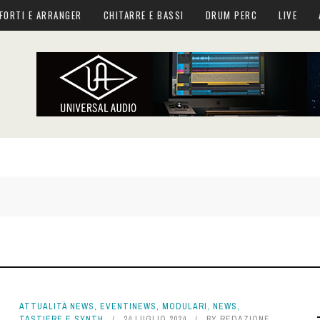
FORTI E ARRANGER
CHITARRE E BASSI
DRUM PERC
LIVE
ATTUALITÀ NEWS
,
EVENTINEWS
,
MODULARI
,
NEWS
,
TASTIERE E SYNTH
24 LUGLIO 2024
BY
REDAZIONE