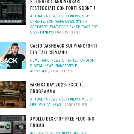
STEINBERG: ANNIVERSARI
FESTEGGIATI CON FORTI SCONTI!
ATTUALITÀ NEWS
,
EVENTINEWS
,
NEWS
,
OFFERTE
,
SOFTWARE NEWS
,
SYNTH
SOFTWARE
,
TASTIERE E SYNTH
,
TASTIERE
E SYNTH NEWS
6 AGOSTO 2026
CASIO CASHBACK SUI PIANOFORTI
DIGITALI CELVIANO
HOME PIANO
,
NEWS
,
OFFERTE
,
PIANOFORTI
DIGITALI NEWS
,
PIANOFORTI E
ARRANGER
6 AGOSTO 2026
FARFISA DAY 2026: ECCO IL
PROGRAMMA!
ATTUALITÀ NEWS
,
EVENTINEWS
,
MUSIC
LIFE
,
MUSICA
,
NEWS
5 AGOSTO 2026
APOLLO DESKTOP FREE PLUG-INS
PROMO
INTERFACCE AUDIO
,
NEWS
,
OFFERTE
,