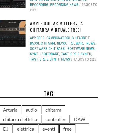
RECORDING
,
RECORDING NEWS
5 AGOSTO
2026
AMPLE GUITAR M LITE 4: LA
CHITARRA VIRTUALE FREE!
APP FREE
,
CAMPIONATORI
,
CHITARRE E
BASSI
,
CHITARRE NEWS
,
FREEWARE
,
NEWS
,
SOFTWARE CHIT BASSI
,
SOFTWARE NEWS
,
SYNTH SOFTWARE
,
TASTIERE E SYNTH
,
TASTIERE E SYNTH NEWS
4 AGOSTO 2026
TAG
Arturia
audio
chitarra
chitarra elettrica
controller
DAW
DJ
elettrica
eventi
free