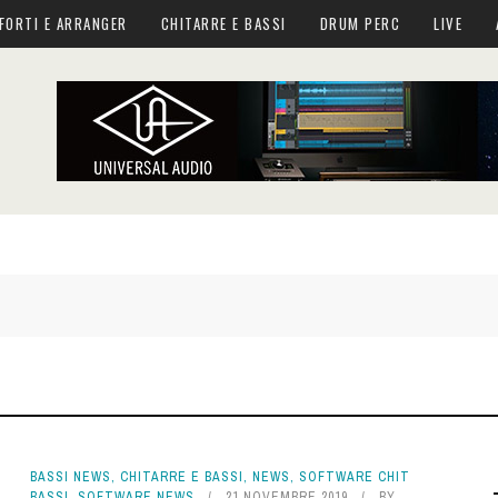
FORTI E ARRANGER
CHITARRE E BASSI
DRUM PERC
LIVE
BASSI NEWS
,
CHITARRE E BASSI
,
NEWS
,
SOFTWARE CHIT
BASSI
,
SOFTWARE NEWS
21 NOVEMBRE 2019
BY