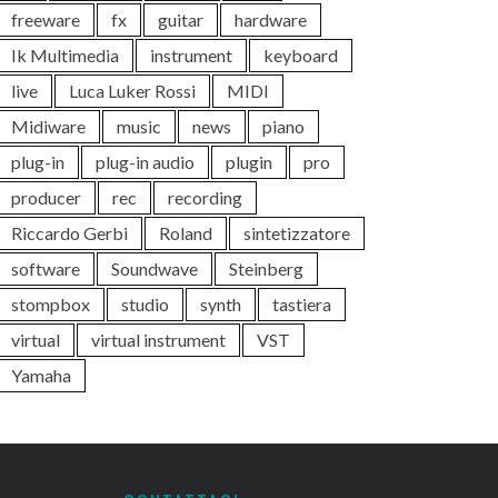
freeware
fx
guitar
hardware
Ik Multimedia
instrument
keyboard
live
Luca Luker Rossi
MIDI
Midiware
music
news
piano
plug-in
plug-in audio
plugin
pro
producer
rec
recording
Riccardo Gerbi
Roland
sintetizzatore
software
Soundwave
Steinberg
stompbox
studio
synth
tastiera
virtual
virtual instrument
VST
Yamaha