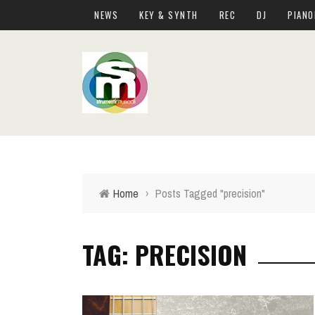
NEWS
KEY & SYNTH
REC
DJ
PIANO
Home
›
Posts Tagged "precision"
TAG: PRECISION