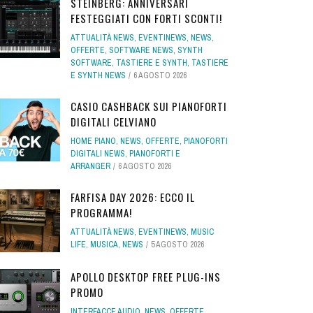
STEINBERG: ANNIVERSARI
FESTEGGIATI CON FORTI SCONTI!
ATTUALITÀ NEWS
,
EVENTINEWS
,
NEWS
,
OFFERTE
,
SOFTWARE NEWS
,
SYNTH
SOFTWARE
,
TASTIERE E SYNTH
,
TASTIERE
E SYNTH NEWS
6 AGOSTO 2026
CASIO CASHBACK SUI PIANOFORTI
DIGITALI CELVIANO
HOME PIANO
,
NEWS
,
OFFERTE
,
PIANOFORTI
DIGITALI NEWS
,
PIANOFORTI E
ARRANGER
6 AGOSTO 2026
FARFISA DAY 2026: ECCO IL
PROGRAMMA!
ATTUALITÀ NEWS
,
EVENTINEWS
,
MUSIC
LIFE
,
MUSICA
,
NEWS
5 AGOSTO 2026
APOLLO DESKTOP FREE PLUG-INS
PROMO
INTERFACCE AUDIO
,
NEWS
,
OFFERTE
,