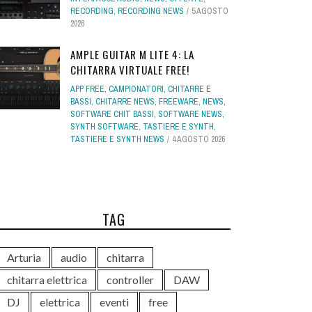
RECORDING
,
RECORDING NEWS
5 AGOSTO
2026
AMPLE GUITAR M LITE 4: LA
CHITARRA VIRTUALE FREE!
APP FREE
,
CAMPIONATORI
,
CHITARRE E
BASSI
,
CHITARRE NEWS
,
FREEWARE
,
NEWS
,
SOFTWARE CHIT BASSI
,
SOFTWARE NEWS
,
SYNTH SOFTWARE
,
TASTIERE E SYNTH
,
TASTIERE E SYNTH NEWS
4 AGOSTO 2026
TAG
Arturia
audio
chitarra
chitarra elettrica
controller
DAW
DJ
elettrica
eventi
free