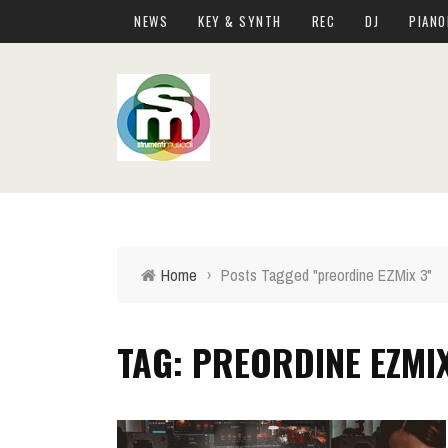
NEWS
KEY & SYNTH
REC
DJ
PIANO
Home
›
Posts Tagged "preordine EZMix 3"
TAG: PREORDINE EZMI