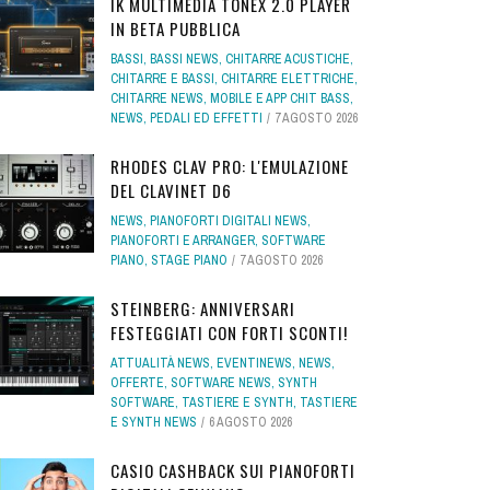
IK MULTIMEDIA TONEX 2.0 PLAYER
IN BETA PUBBLICA
BASSI
,
BASSI NEWS
,
CHITARRE ACUSTICHE
,
CHITARRE E BASSI
,
CHITARRE ELETTRICHE
,
CHITARRE NEWS
,
MOBILE E APP CHIT BASS
,
NEWS
,
PEDALI ED EFFETTI
7 AGOSTO 2026
RHODES CLAV PRO: L'EMULAZIONE
DEL CLAVINET D6
NEWS
,
PIANOFORTI DIGITALI NEWS
,
PIANOFORTI E ARRANGER
,
SOFTWARE
PIANO
,
STAGE PIANO
7 AGOSTO 2026
STEINBERG: ANNIVERSARI
FESTEGGIATI CON FORTI SCONTI!
ATTUALITÀ NEWS
,
EVENTINEWS
,
NEWS
,
OFFERTE
,
SOFTWARE NEWS
,
SYNTH
SOFTWARE
,
TASTIERE E SYNTH
,
TASTIERE
E SYNTH NEWS
6 AGOSTO 2026
CASIO CASHBACK SUI PIANOFORTI