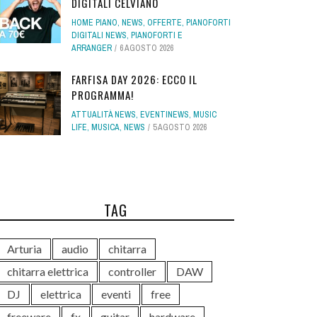
DIGITALI CELVIANO
HOME PIANO
,
NEWS
,
OFFERTE
,
PIANOFORTI
DIGITALI NEWS
,
PIANOFORTI E
ARRANGER
6 AGOSTO 2026
FARFISA DAY 2026: ECCO IL
PROGRAMMA!
ATTUALITÀ NEWS
,
EVENTINEWS
,
MUSIC
LIFE
,
MUSICA
,
NEWS
5 AGOSTO 2026
TAG
Arturia
audio
chitarra
chitarra elettrica
controller
DAW
DJ
elettrica
eventi
free
freeware
fx
guitar
hardware