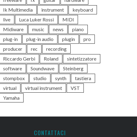
Ik Multimedia
instrument
keyboard
live
Luca Luker Rossi
MIDI
Midiware
music
news
piano
plug-in
plug-in audio
plugin
pro
producer
rec
recording
Riccardo Gerbi
Roland
sintetizzatore
software
Soundwave
Steinberg
stompbox
studio
synth
tastiera
virtual
virtual instrument
VST
Yamaha
CONTATTACI