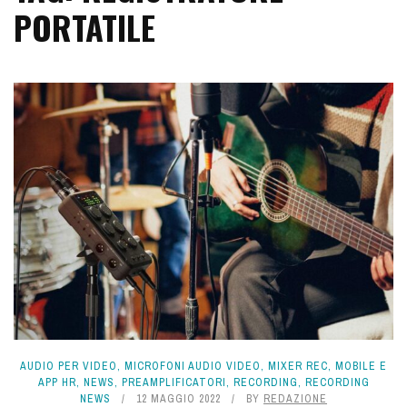
PORTATILE
AUDIO PER VIDEO
,
MICROFONI AUDIO VIDEO
,
MIXER REC
,
MOBILE E
APP HR
,
NEWS
,
PREAMPLIFICATORI
,
RECORDING
,
RECORDING
NEWS
12 MAGGIO 2022
BY
REDAZIONE