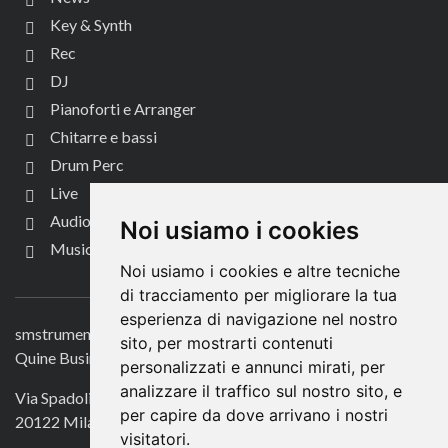
Key & Synth
Rec
DJ
Pianoforti e Arranger
Chitarre e bassi
Drum Perc
Live
Audio per video
Noi usiamo i cookies
Music Life
Noi usiamo i cookies e altre tecniche
CONTATTACI
di tracciamento per migliorare la tua
esperienza di navigazione nel nostro
smstrumentimusicali.it
sito, per mostrarti contenuti
Quine Business Publisher
personalizzati e annunci mirati, per
analizzare il traffico sul nostro sito, e
Via Spadolini 7
per capire da dove arrivano i nostri
20122 Milano
visitatori.