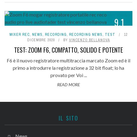
9.1
MIXER REC
,
NEWS
,
RECORDING
,
RECORDING NEWS
,
TEST
12
DICEMBRE 2020
BY
VINCENZO BELLANOVA
TEST: ZOOM F6, COMPATTO, SOLIDO E POTENTE
F6 è il nuovo registratore multitraccia marcato Zoom ed è il
primo a introdurre la registrazione a 32 bit float; lo ha
provato per Voi ...
READ MORE
IL SITO
News