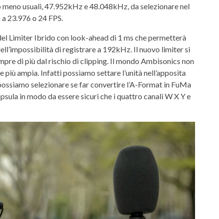
to meno usuali, 47.952kHz e 48.048kHz, da selezionare nel
a a 23.976 o 24 FPS.
 del Limiter Ibrido con look-ahead di 1 ms che permetterà
ll’impossibilità di registrare a 192kHz. Il nuovo limiter si
empre di più dal rischio di clipping. Il mondo Ambisonics non
e più ampia. Infatti possiamo settare l’unità nell’apposita
 possiamo selezionare se far convertire l’A-Format in FuMa
psula in modo da essere sicuri che i quattro canali W X Y e