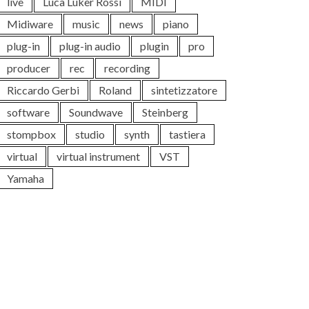
live
Luca Luker Rossi
MIDI
Midiware
music
news
piano
plug-in
plug-in audio
plugin
pro
producer
rec
recording
Riccardo Gerbi
Roland
sintetizzatore
software
Soundwave
Steinberg
stompbox
studio
synth
tastiera
virtual
virtual instrument
VST
Yamaha