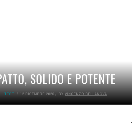
PATTO, SOLIDO E POTENTE
S
,
TEST
12 DICEMBRE 2020
BY
VINCENZO BELLANOVA