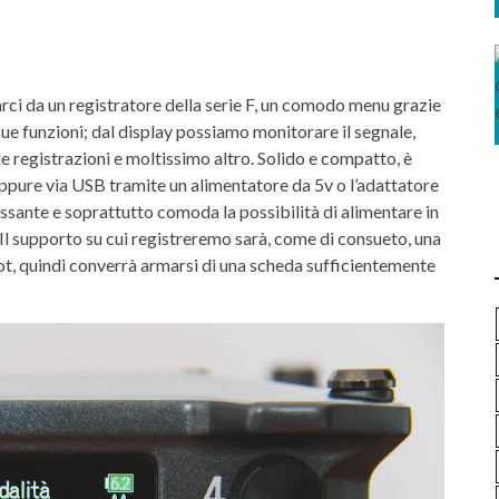
ci da un registratore della serie F, un comodo menu grazie
sue funzioni; dal display possiamo monitorare il segnale,
 le registrazioni e moltissimo altro. Solido e compatto, è
 oppure via USB tramite un alimentatore da 5v o l’adattatore
nte e soprattutto comoda la possibilità di alimentare in
B. Il supporto su cui registreremo sarà, come di consueto, una
lot, quindi converrà armarsi di una scheda sufficientemente