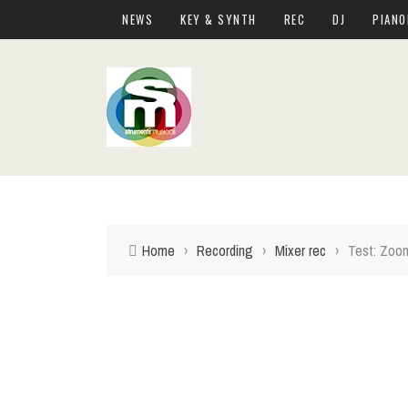
NEWS
KEY & SYNTH
REC
DJ
PIANO
Home
›
Recording
›
Mixer rec
›
Test: Zoom