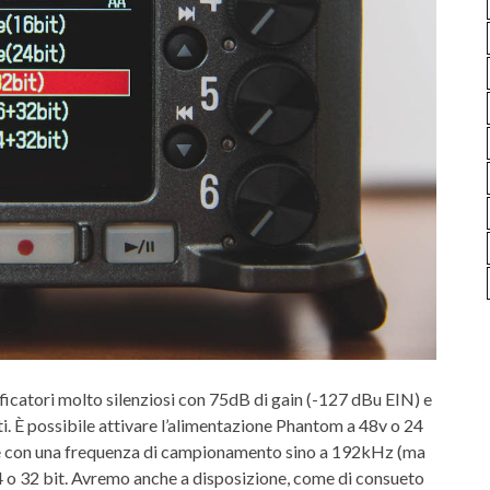
ficatori molto silenziosi con 75dB di gain (-127 dBu EIN) e
i.
È
possibile attivare l’alimentazione Phantom a 48v o 24
rare con una frequenza di campionamento sino a 192kHz (ma
24 o 32 bit. Avremo anche a disposizione, come di consueto