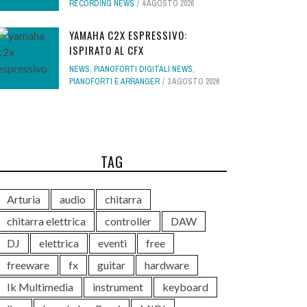
RECORDING NEWS
4 AGOSTO 2026
YAMAHA C2X ESPRESSIVO:
ISPIRATO AL CFX
NEWS
,
PIANOFORTI DIGITALI NEWS
,
PIANOFORTI E ARRANGER
3 AGOSTO 2026
TAG
Arturia
audio
chitarra
chitarra elettrica
controller
DAW
DJ
elettrica
eventi
free
freeware
fx
guitar
hardware
Ik Multimedia
instrument
keyboard