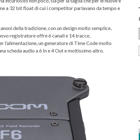
 ha incuriosito non poco, sia per la taglia che per le nuove e
one a 32 bit float di cui i competitor parlavano da tempo e
canoni della tradizione, con un design molto semplice,
ovo registratore offre 6 canali e 14 tracce,
 per l’alimentazione, un generatore di Time Code molto
una scheda audio a 6 In e 4 Out e moltissimo altro.