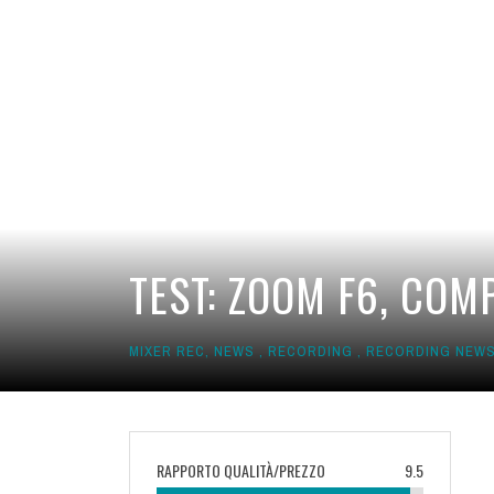
TEST: ZOOM F6, COM
MIXER REC
,
NEWS
,
RECORDING
,
RECORDING NEW
RAPPORTO QUALITÀ/PREZZO
9.5