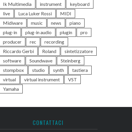
Ik Multimedia
instrument
keyboard
live
Luca Luker Rossi
MIDI
Midiware
music
news
piano
plug-in
plug-in audio
plugin
pro
producer
rec
recording
Riccardo Gerbi
Roland
sintetizzatore
software
Soundwave
Steinberg
stompbox
studio
synth
tastiera
virtual
virtual instrument
VST
Yamaha
CONTATTACI