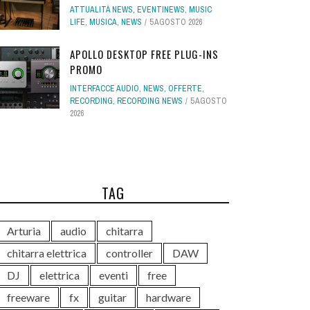
ATTUALITÀ NEWS
,
EVENTINEWS
,
MUSIC
LIFE
,
MUSICA
,
NEWS
5 AGOSTO 2026
APOLLO DESKTOP FREE PLUG-INS
PROMO
INTERFACCE AUDIO
,
NEWS
,
OFFERTE
,
RECORDING
,
RECORDING NEWS
5 AGOSTO
2026
TAG
Arturia
audio
chitarra
chitarra elettrica
controller
DAW
DJ
elettrica
eventi
free
freeware
fx
guitar
hardware