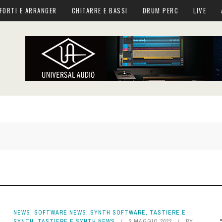
FORTI E ARRANGER
CHITARRE E BASSI
DRUM PERC
LIVE
NEWS
,
SOFTWARE NEWS
,
SYNTH SOFTWARE
,
TASTIERE E
SYNTH
,
TASTIERE E SYNTH NEWS
2 MAGGIO 2022
BY