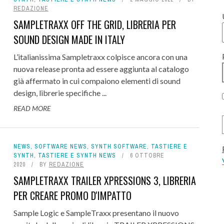
REDAZIONE
SAMPLETRAXX OFF THE GRID, LIBRERIA PER
SOUND DESIGN MADE IN ITALY
L’italianissima Sampletraxx colpisce ancora con una
nuova release pronta ad essere aggiunta al catalogo
già affermato in cui compaiono elementi di sound
design, librerie specifiche ...
READ MORE
NEWS
,
SOFTWARE NEWS
,
SYNTH SOFTWARE
,
TASTIERE E
SYNTH
,
TASTIERE E SYNTH NEWS
6 OTTOBRE
2020
BY
REDAZIONE
SAMPLETRAXX TRAILER XPRESSIONS 3, LIBRERIA
PER CREARE PROMO D'IMPATTO
Sample Logic e SampleTraxx presentano il nuovo