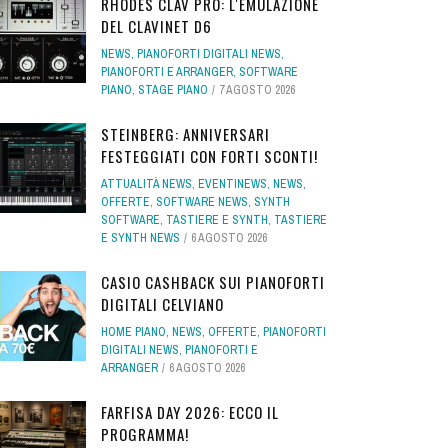
RHODES CLAV PRO: L'EMULAZIONE
DEL CLAVINET D6
NEWS
,
PIANOFORTI DIGITALI NEWS
,
PIANOFORTI E ARRANGER
,
SOFTWARE
PIANO
,
STAGE PIANO
7 AGOSTO 2026
STEINBERG: ANNIVERSARI
FESTEGGIATI CON FORTI SCONTI!
ATTUALITÀ NEWS
,
EVENTINEWS
,
NEWS
,
OFFERTE
,
SOFTWARE NEWS
,
SYNTH
SOFTWARE
,
TASTIERE E SYNTH
,
TASTIERE
E SYNTH NEWS
6 AGOSTO 2026
CASIO CASHBACK SUI PIANOFORTI
DIGITALI CELVIANO
HOME PIANO
,
NEWS
,
OFFERTE
,
PIANOFORTI
DIGITALI NEWS
,
PIANOFORTI E
ARRANGER
6 AGOSTO 2026
FARFISA DAY 2026: ECCO IL
PROGRAMMA!