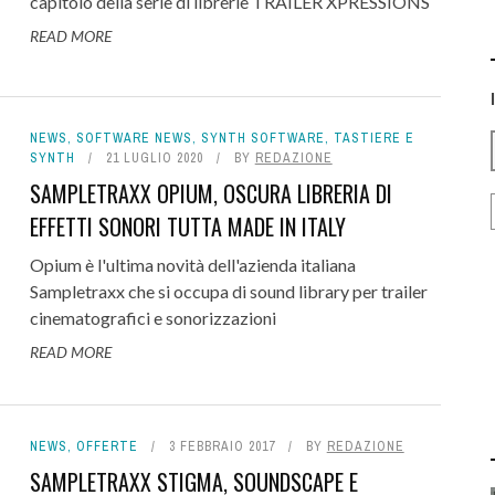
capitolo della serie di librerie TRAILER XPRESSIONS
READ MORE
NEWS
,
SOFTWARE NEWS
,
SYNTH SOFTWARE
,
TASTIERE E
SYNTH
21 LUGLIO 2020
BY
REDAZIONE
SAMPLETRAXX OPIUM, OSCURA LIBRERIA DI
EFFETTI SONORI TUTTA MADE IN ITALY
Opium è l'ultima novità dell'azienda italiana
Sampletraxx che si occupa di sound library per trailer
cinematografici e sonorizzazioni
READ MORE
NEWS
,
OFFERTE
3 FEBBRAIO 2017
BY
REDAZIONE
SAMPLETRAXX STIGMA, SOUNDSCAPE E