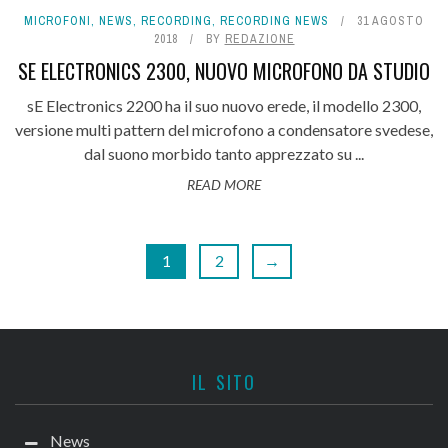
MICROFONI
,
NEWS
,
RECORDING
,
RECORDING NEWS
31 AGOSTO
2018
BY
REDAZIONE
SE ELECTRONICS 2300, NUOVO MICROFONO DA STUDIO
sE Electronics 2200 ha il suo nuovo erede, il modello 2300,
versione multi pattern del microfono a condensatore svedese,
dal suono morbido tanto apprezzato su ...
READ MORE
1
2
→
IL SITO
News