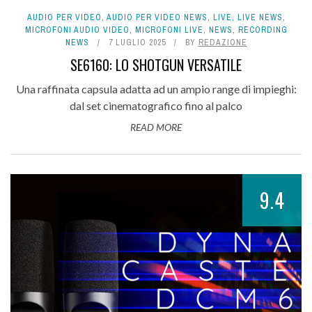
AUDIO PER VIDEO
,
AUDIO PER VIDEO NEWS
,
LIVE
,
LIVE NEWS
,
MICROFONI AUDIO VIDEO
,
MICROFONI LIVE
,
NEWS
,
RECORDING
NEWS
7 LUGLIO 2025
BY
REDAZIONE
SE6160: LO SHOTGUN VERSATILE
Una raffinata capsula adatta ad un ampio range di impieghi:
dal set cinematografico fino al palco
READ MORE
9.4