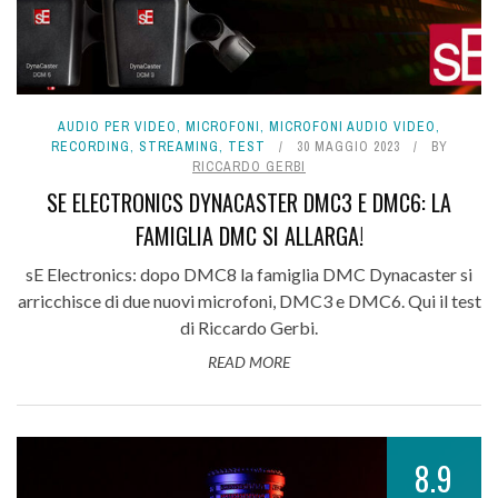
AUDIO PER VIDEO
,
MICROFONI
,
MICROFONI AUDIO VIDEO
,
RECORDING
,
STREAMING
,
TEST
30 MAGGIO 2023
BY
RICCARDO GERBI
SE ELECTRONICS DYNACASTER DMC3 E DMC6: LA
FAMIGLIA DMC SI ALLARGA!
sE Electronics: dopo DMC8 la famiglia DMC Dynacaster si
arricchisce di due nuovi microfoni, DMC3 e DMC6. Qui il test
di Riccardo Gerbi.
READ MORE
8.9