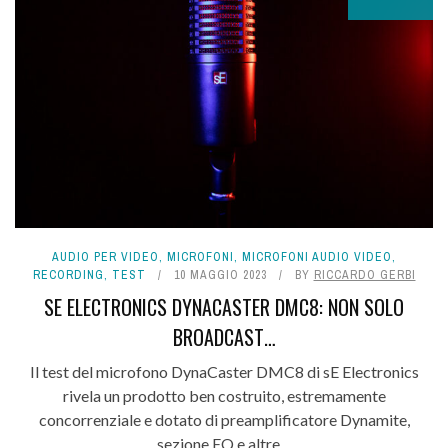
AUDIO PER VIDEO
,
MICROFONI
,
MICROFONI AUDIO VIDEO
,
RECORDING
,
TEST
10 MAGGIO 2023
BY
RICCARDO GERBI
SE ELECTRONICS DYNACASTER DMC8: NON SOLO
BROADCAST…
Il test del microfono DynaCaster DMC8 di sE Electronics
rivela un prodotto ben costruito, estremamente
concorrenziale e dotato di preamplificatore Dynamite,
sezione EQ e altre ...