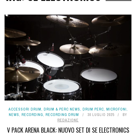
ACCESSORI DRUM
,
DRUM & PERC NEWS
,
DRUM PERC
,
MICROFONI
,
NEWS
,
RECORDING
,
RECORDING DRUM
30 LUGLIO 2025
BY
REDAZIONE
V PACK ARENA BLACK: NUOVO SET DI SE ELECTRONICS