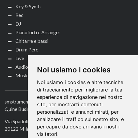
Key & Synth
Rec
DJ
Pianoforti e Arranger
Chitarre e bassi
Drum Perc
Live
Audio per video
Noi usiamo i cookies
Music Life
Noi usiamo i cookies e altre tecniche
CONTATTACI
di tracciamento per migliorare la tua
esperienza di navigazione nel nostro
smstrumentimusicali.it
sito, per mostrarti contenuti
Quine Business Publisher
personalizzati e annunci mirati, per
analizzare il traffico sul nostro sito, e
Via Spadolini 7
per capire da dove arrivano i nostri
20122 Milano
visitatori.