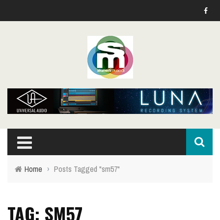
Home
›
Posts Tagged "sm57"
TAG: SM57