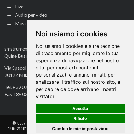
Live
Audio per video
Music Life
CONTATTACI
Noi usiamo i cookies
Noi usiamo i cookies e altre tecniche
smstrumentimusicali.it
di tracciamento per migliorare la tua
Quine Business Publisher
esperienza di navigazione nel nostro
sito, per mostrarti contenuti
Via Spadolini 7
personalizzati e annunci mirati, per
20122 Milano
analizzare il traffico sul nostro sito, e
Tel. +39 02 49756990
per capire da dove arrivano i nostri
Fax +39 02 72016740
visitatori.
Accetto
Rifiuto
© Copyright 2018. All Rights Reserved -
- Quine srl – C.F./P IVA
Cambia le mie impostazioni
13002100157 – Responsabile della Protezione dei Dati: Avv. Monica
Gobbato – Contatto: dpo @ lswr.it