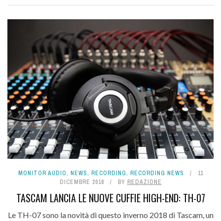
MONITOR AUDIO
,
NEWS
,
RECORDING
,
RECORDING NEWS
11
DICEMBRE 2018
BY
REDAZIONE
TASCAM LANCIA LE NUOVE CUFFIE HIGH-END: TH-07
Le TH-07 sono la novità di questo inverno 2018 di Tascam, un