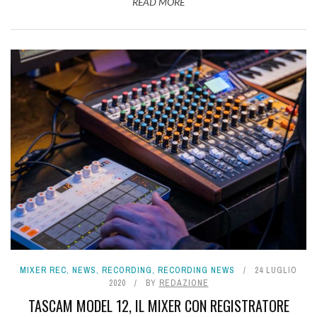
READ MORE
MIXER REC
,
NEWS
,
RECORDING
,
RECORDING NEWS
24 LUGLIO
2020
BY
REDAZIONE
TASCAM MODEL 12, IL MIXER CON REGISTRATORE