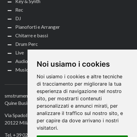
Key & Synth
Rec
DJ
Pianoforti e Arranger
Chitarre e bassi
Drum Perc
Live
Audio per video
Noi usiamo i cookies
Music Life
Noi usiamo i cookies e altre tecniche
CONTATTACI
di tracciamento per migliorare la tua
esperienza di navigazione nel nostro
smstrumentimusicali.it
sito, per mostrarti contenuti
Quine Business Publisher
personalizzati e annunci mirati, per
analizzare il traffico sul nostro sito, e
Via Spadolini 7
per capire da dove arrivano i nostri
20122 Milano
visitatori.
Tel. +39 02 49756990