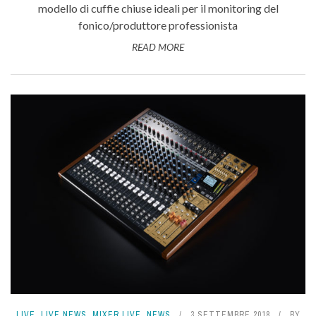
modello di cuffie chiuse ideali per il monitoring del
fonico/produttore professionista
READ MORE
LIVE
,
LIVE NEWS
,
MIXER LIVE
,
NEWS
3 SETTEMBRE 2018
BY