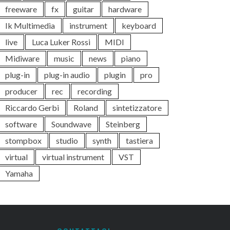
freeware
fx
guitar
hardware
Ik Multimedia
instrument
keyboard
live
Luca Luker Rossi
MIDI
Midiware
music
news
piano
plug-in
plug-in audio
plugin
pro
producer
rec
recording
Riccardo Gerbi
Roland
sintetizzatore
software
Soundwave
Steinberg
stompbox
studio
synth
tastiera
virtual
virtual instrument
VST
Yamaha