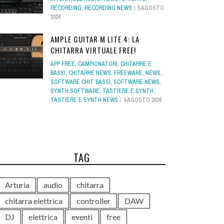
RECORDING
,
RECORDING NEWS
5 AGOSTO
2026
AMPLE GUITAR M LITE 4: LA
CHITARRA VIRTUALE FREE!
APP FREE
,
CAMPIONATORI
,
CHITARRE E
BASSI
,
CHITARRE NEWS
,
FREEWARE
,
NEWS
,
SOFTWARE CHIT BASSI
,
SOFTWARE NEWS
,
SYNTH SOFTWARE
,
TASTIERE E SYNTH
,
TASTIERE E SYNTH NEWS
4 AGOSTO 2026
TAG
Arturia
audio
chitarra
chitarra elettrica
controller
DAW
DJ
elettrica
eventi
free