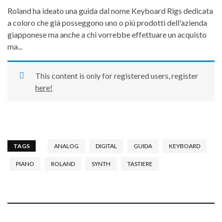
Roland ha ideato una guida dal nome Keyboard Rigs dedicata
a coloro che già posseggono uno o più prodotti dell'azienda
giapponese ma anche a chi vorrebbe effettuare un acquisto
ma...
This content is only for registered users, register
here!
TAGS
ANALOG
DIGITAL
GUIDA
KEYBOARD
PIANO
ROLAND
SYNTH
TASTIERE