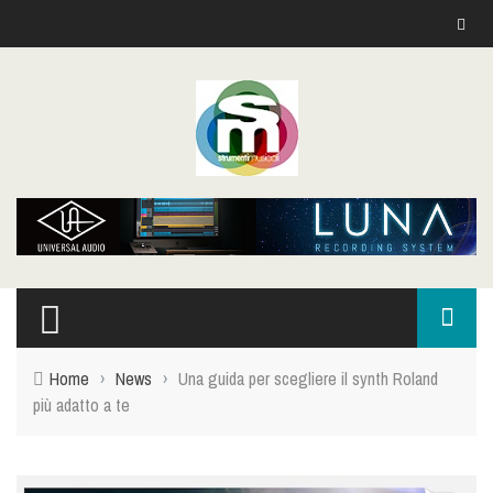
Home
›
News
›
Una guida per scegliere il synth Roland
più adatto a te