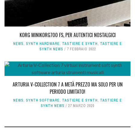
KORG MINIKORG700 FS, PER AUTENTICI NOSTALGICI
NEWS
,
SYNTH HARDWARE
,
TASTIERE E SYNTH
,
TASTIERE E
SYNTH NEWS
7 FEBBRAIO 2022
ARTURIA V-COLLECTION 7 A METÀ PREZZO MA SOLO PER UN
PERIODO LIMITATO!
NEWS
,
SYNTH SOFTWARE
,
TASTIERE E SYNTH
,
TASTIERE E
SYNTH NEWS
27 MARZO 2020