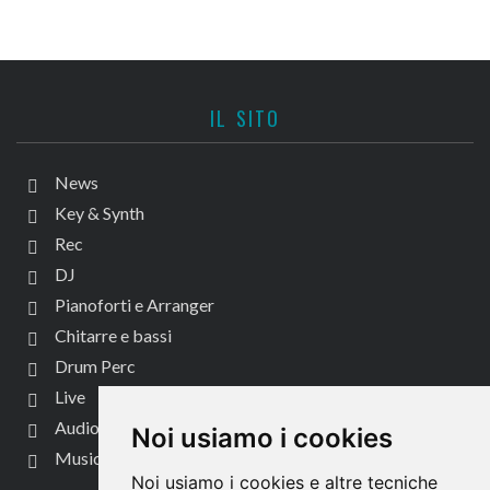
IL SITO
News
Key & Synth
Rec
DJ
Pianoforti e Arranger
Chitarre e bassi
Drum Perc
Live
Audio per video
Noi usiamo i cookies
Music Life
Noi usiamo i cookies e altre tecniche
CONTATTACI