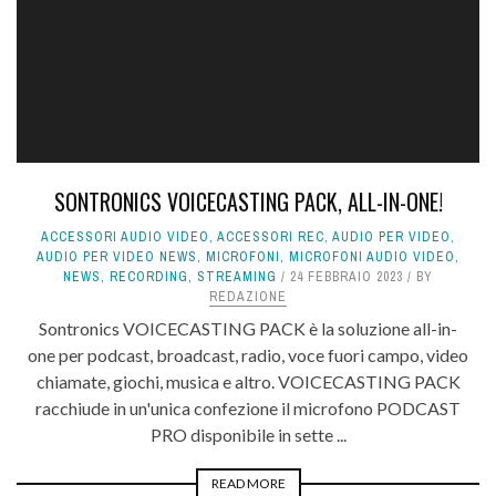
SONTRONICS VOICECASTING PACK, ALL-IN-ONE!
ACCESSORI AUDIO VIDEO
,
ACCESSORI REC
,
AUDIO PER VIDEO
,
AUDIO PER VIDEO NEWS
,
MICROFONI
,
MICROFONI AUDIO VIDEO
,
NEWS
,
RECORDING
,
STREAMING
24 FEBBRAIO 2023
BY
REDAZIONE
Sontronics VOICECASTING PACK è la soluzione all-in-
one per podcast, broadcast, radio, voce fuori campo, video
chiamate, giochi, musica e altro. VOICECASTING PACK
racchiude in un'unica confezione il microfono PODCAST
PRO disponibile in sette ...
READ MORE