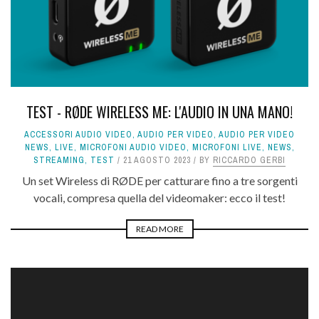
TEST - RØDE WIRELESS ME: L'AUDIO IN UNA MANO!
ACCESSORI AUDIO VIDEO
,
AUDIO PER VIDEO
,
AUDIO PER VIDEO
NEWS
,
LIVE
,
MICROFONI AUDIO VIDEO
,
MICROFONI LIVE
,
NEWS
,
STREAMING
,
TEST
21 AGOSTO 2023
BY
RICCARDO GERBI
Un set Wireless di RØDE per catturare fino a tre sorgenti
vocali, compresa quella del videomaker: ecco il test!
READ MORE