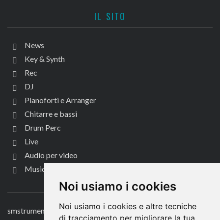
IL SITO
News
Key & Synth
Rec
DJ
Pianoforti e Arranger
Chitarre e bassi
Drum Perc
Live
Audio per video
Music Life
CONTATTACI
Noi usiamo i cookies
Noi usiamo i cookies e altre tecniche
smstrumentimusicali.it
di tracciamento per migliorare la tua