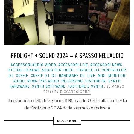
PROLIGHT + SOUND 2024 – A SPASSO NELL’AUDIO
ACCESSORI AUDIO VIDEO
,
ACCESSORI LIVE
,
ACCESSORI NEWS
,
ATTUALITÀ NEWS
,
AUDIO PER VIDEO
,
CONSOLE DJ
,
CONTROLLER
DJ
,
CUFFIE
,
CUFFIE DJ
,
DJ
,
HARDWARE DJ
,
LIVE
,
MIDI
,
MONITOR
AUDIO
,
NEWS
,
PRO AUDIO
,
RECORDING
,
SISTEMI PA
,
SYNTH
HARDWARE
,
SYNTH SOFTWARE
,
TASTIERE E SYNTH
25 MARZO
2024
BY
RICCARDO GERBI
Il resoconto della tre giorni di Riccardo Gerbi alla scoperta
dell'edizione 2024 della kermesse tedesca
READ MORE