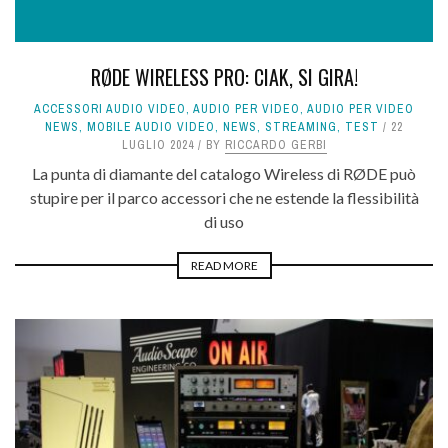
RØDE WIRELESS PRO: CIAK, SI GIRA!
ACCESSORI AUDIO VIDEO
,
AUDIO PER VIDEO
,
AUDIO PER VIDEO
NEWS
,
MOBILE AUDIO VIDEO
,
NEWS
,
STREAMING
,
TEST
22
LUGLIO 2024
BY
RICCARDO GERBI
La punta di diamante del catalogo Wireless di RØDE può
stupire per il parco accessori che ne estende la flessibilità
di uso
READ MORE