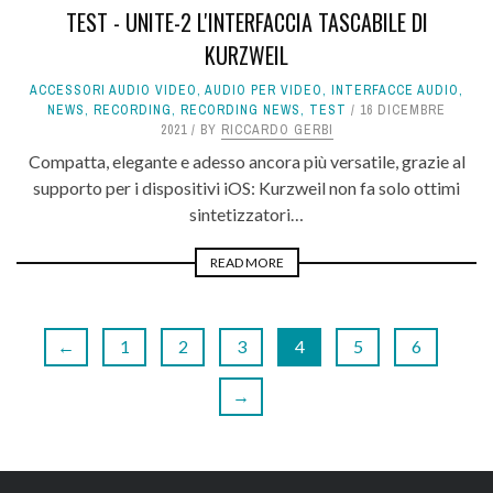
TEST - UNITE-2 L'INTERFACCIA TASCABILE DI
KURZWEIL
ACCESSORI AUDIO VIDEO
,
AUDIO PER VIDEO
,
INTERFACCE AUDIO
,
NEWS
,
RECORDING
,
RECORDING NEWS
,
TEST
16 DICEMBRE
2021
BY
RICCARDO GERBI
Compatta, elegante e adesso ancora più versatile, grazie al
supporto per i dispositivi iOS: Kurzweil non fa solo ottimi
sintetizzatori…
READ MORE
←
1
2
3
4
5
6
→