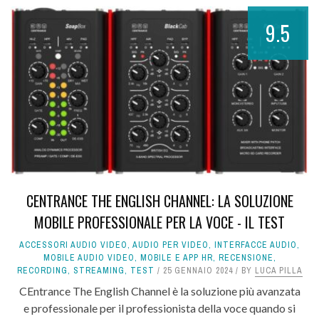
9.5
CENTRANCE THE ENGLISH CHANNEL: LA SOLUZIONE
MOBILE PROFESSIONALE PER LA VOCE - IL TEST
ACCESSORI AUDIO VIDEO
,
AUDIO PER VIDEO
,
INTERFACCE AUDIO
,
MOBILE AUDIO VIDEO
,
MOBILE E APP HR
,
RECENSIONE
,
RECORDING
,
STREAMING
,
TEST
25 GENNAIO 2024
BY
LUCA PILLA
CEntrance The English Channel è la soluzione più avanzata
e professionale per il professionista della voce quando si