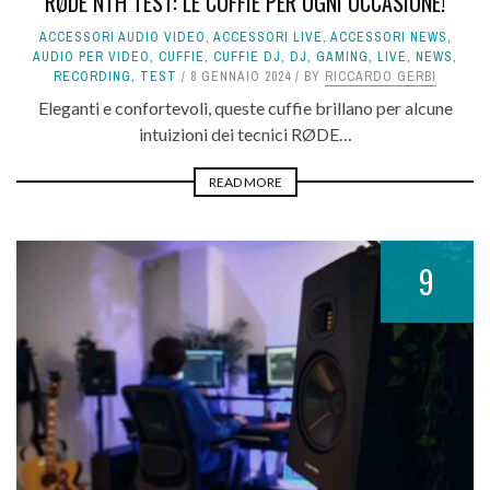
RØDE NTH TEST: LE CUFFIE PER OGNI OCCASIONE!
ACCESSORI AUDIO VIDEO
,
ACCESSORI LIVE
,
ACCESSORI NEWS
,
AUDIO PER VIDEO
,
CUFFIE
,
CUFFIE DJ
,
DJ
,
GAMING
,
LIVE
,
NEWS
,
RECORDING
,
TEST
8 GENNAIO 2024
BY
RICCARDO GERBI
Eleganti e confortevoli, queste cuffie brillano per alcune
intuizioni dei tecnici RØDE…
READ MORE
9