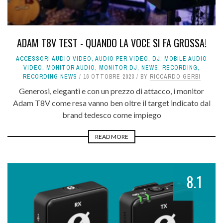
ADAM T8V TEST - QUANDO LA VOCE SI FA GROSSA!
ACCESSORI AUDIO VIDEO
,
AUDIO PER VIDEO
,
DJ
,
MOBILE AUDIO
VIDEO
,
MONITOR AUDIO
,
MONITOR DJ
,
NEWS
,
RECORDING
,
RECORDING NEWS
16 OTTOBRE 2023
BY
RICCARDO GERBI
Generosi, eleganti e con un prezzo di attacco, i monitor
Adam T8V come resa vanno ben oltre il target indicato dal
brand tedesco come impiego
READ MORE
8.1