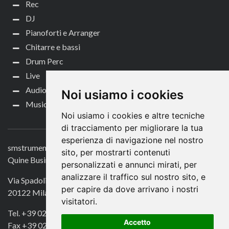
Rec
DJ
Pianoforti e Arranger
Chitarre e bassi
Drum Perc
Live
Audio per video
Noi usiamo i cookies
Music Life
Noi usiamo i cookies e altre tecniche
CONTATTACI
di tracciamento per migliorare la tua
esperienza di navigazione nel nostro
smstrumentimusicali.it
sito, per mostrarti contenuti
Quine Business Publisher
personalizzati e annunci mirati, per
analizzare il traffico sul nostro sito, e
Via Spadolini 7
per capire da dove arrivano i nostri
20122 Milano
visitatori.
Tel. +39 02 49756990
Accetto
Fax +39 02 72016740