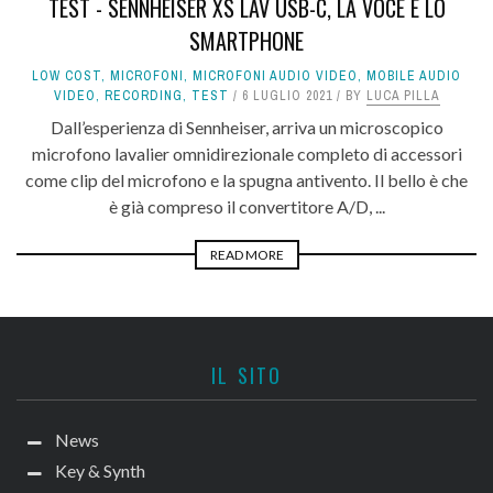
TEST - SENNHEISER XS LAV USB-C, LA VOCE E LO
SMARTPHONE
LOW COST
,
MICROFONI
,
MICROFONI AUDIO VIDEO
,
MOBILE AUDIO
VIDEO
,
RECORDING
,
TEST
6 LUGLIO 2021
BY
LUCA PILLA
Dall’esperienza di Sennheiser, arriva un microscopico
microfono lavalier omnidirezionale completo di accessori
come clip del microfono e la spugna antivento. Il bello è che
è già compreso il convertitore A/D, ...
READ MORE
IL SITO
News
Key & Synth