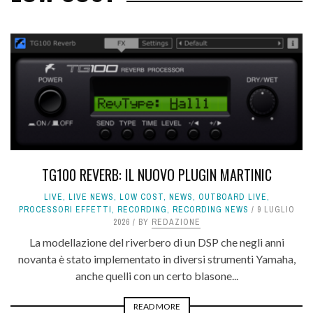
TG100 REVERB: IL NUOVO PLUGIN MARTINIC
LIVE
,
LIVE NEWS
,
LOW COST
,
NEWS
,
OUTBOARD LIVE
,
PROCESSORI EFFETTI
,
RECORDING
,
RECORDING NEWS
9 LUGLIO
2026
BY
REDAZIONE
La modellazione del riverbero di un DSP che negli anni
novanta è stato implementato in diversi strumenti Yamaha,
anche quelli con un certo blasone...
READ MORE