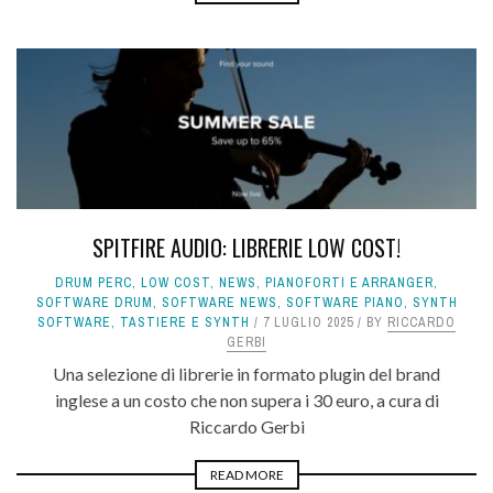
SPITFIRE AUDIO: LIBRERIE LOW COST!
DRUM PERC
,
LOW COST
,
NEWS
,
PIANOFORTI E ARRANGER
,
SOFTWARE DRUM
,
SOFTWARE NEWS
,
SOFTWARE PIANO
,
SYNTH
SOFTWARE
,
TASTIERE E SYNTH
7 LUGLIO 2025
BY
RICCARDO
GERBI
Una selezione di librerie in formato plugin del brand
inglese a un costo che non supera i 30 euro, a cura di
Riccardo Gerbi
READ MORE