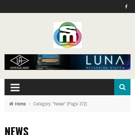
Home
›
Category: "News"
(Page 372)
NEWS