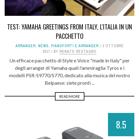
TEST: YAMAHA GREETINGS FROM ITALY, L'ITALIA IN UN
PACCHETTO
ARRANGER
,
NEWS
,
PIANOFORTI E ARRANGER
2 OTTOBRE
2017
BY
RENATO RESTAGNO
Un efficace pacchetto di Style e Voice "made in Italy" per
degli arranger di Yamaha quali l'ammiraglia Tyros e i
modelli PSR-S9770/S770, dedicato alla musica del nostro
Belpaese: siete pronti ...
READ MORE
8.5