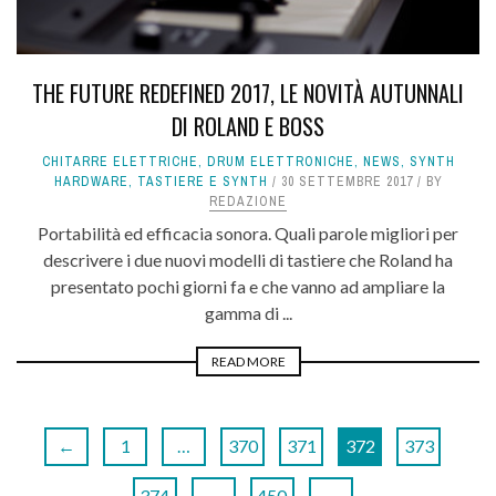
THE FUTURE REDEFINED 2017, LE NOVITÀ AUTUNNALI
DI ROLAND E BOSS
CHITARRE ELETTRICHE
,
DRUM ELETTRONICHE
,
NEWS
,
SYNTH
HARDWARE
,
TASTIERE E SYNTH
30 SETTEMBRE 2017
BY
REDAZIONE
Portabilità ed efficacia sonora. Quali parole migliori per
descrivere i due nuovi modelli di tastiere che Roland ha
presentato pochi giorni fa e che vanno ad ampliare la
gamma di ...
READ MORE
←
1
…
370
371
372
373
374
…
450
→