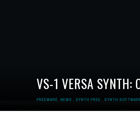
AUDIO PER VIDEO
MUSIC LIFE
VS-1 VERSA SYNTH: 
FREEWARE
,
NEWS
,
SYNTH FREE
,
SYNTH SOFTWAR