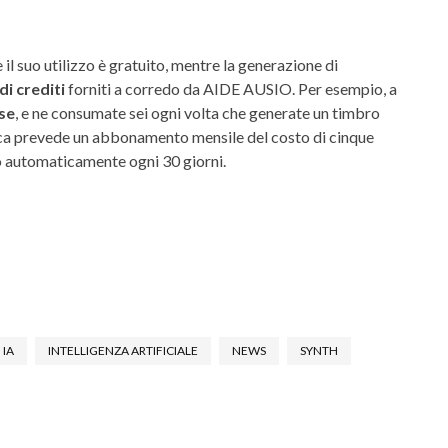
 il suo utilizzo è gratuito, mentre la generazione di
i crediti
forniti a corredo da AIDE AUSIO. Per esempio, a
ese
, e ne consumate sei ogni volta che generate un timbro
cerca prevede un abbonamento mensile del costo di cinque
o automaticamente ogni 30 giorni.
IA
INTELLIGENZA ARTIFICIALE
NEWS
SYNTH