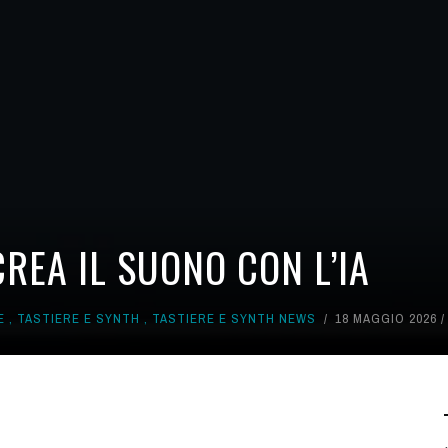
CREA IL SUONO CON L’IA
E
,
TASTIERE E SYNTH
,
TASTIERE E SYNTH NEWS
18 MAGGIO 2026