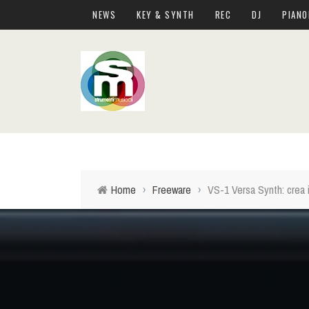
NEWS
KEY & SYNTH
REC
DJ
PIANO
Top Menu
NEWS
KEY & SYNTH
REC
DJ
Home
›
Freeware
›
VS-1 Versa Synth: crea i
PIANOFORTI E ARRANGER
CHITARRE E BASSI
DRUM PERC
LIVE