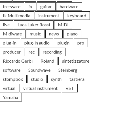
freeware
fx
guitar
hardware
Ik Multimedia
instrument
keyboard
live
Luca Luker Rossi
MIDI
Midiware
music
news
piano
plug-in
plug-in audio
plugin
pro
producer
rec
recording
Riccardo Gerbi
Roland
sintetizzatore
software
Soundwave
Steinberg
stompbox
studio
synth
tastiera
virtual
virtual instrument
VST
Yamaha