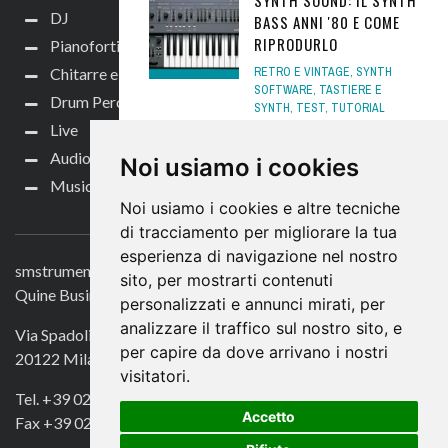
SYNTH SOUND: IL SYNTH
DJ
BASS ANNI '80 E COME
RIPRODURLO
Pianoforti e Arranger
Chitarre e bassi
RETRO E VINTAGE
,
SYNTH
SOFTWARE
,
TASTIERE E
Drum Perc
SYNTH
,
TEST
,
TUTORIAL
TASTIERE
13 DICEMBRE 2024
Live
Audio per video
Noi usiamo i cookies
CHERRY AUDIO
Music Life
ANNUNCIA IL NUOVO
Noi usiamo i cookies e altre tecniche
CONTATTACI
SYNTH P-10 E
di tracciamento per migliorare la tua
L'AGGIORNAMENTO DI
esperienza di navigazione nel nostro
SYNTH STACK!
smstrumentimusicali.it
sito, per mostrarti contenuti
NEWS
,
SYNTH SOFTWARE
,
Quine Business Publisher
personalizzati e annunci mirati, per
TASTIERE E SYNTH NEWS
1
DICEMBRE 2024
analizzare il traffico sul nostro sito, e
Via Spadolini 7
per capire da dove arrivano i nostri
20122 Milano
UVI INNER DIMENSIONS,
visitatori.
ESPANSIONE PER FALCON
Tel. +39 02 49756990
DALLE TEXTURE OSCURE
Accetto
Fax +39 02 72016740
NEWS
,
SYNTH SOFTWARE
,