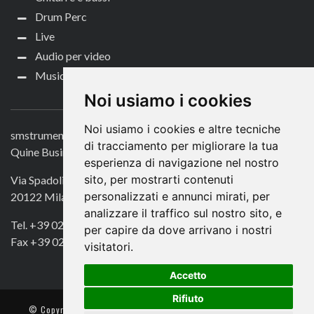
Drum Perc
Live
Audio per video
Music Life
CONTATTACI
Noi usiamo i cookies
Noi usiamo i cookies e altre tecniche
smstrumentimusicali.it
di tracciamento per migliorare la tua
Quine Business Publisher
esperienza di navigazione nel nostro
sito, per mostrarti contenuti
Via Spadolini 7
personalizzati e annunci mirati, per
20122 Milano
analizzare il traffico sul nostro sito, e
Tel. +39 02 49756990
per capire da dove arrivano i nostri
Fax +39 02 72016740
visitatori.
Accetto
Rifiuto
© Copyright 2018. All Rights Reserved -
- Quine srl – C.F./P IVA