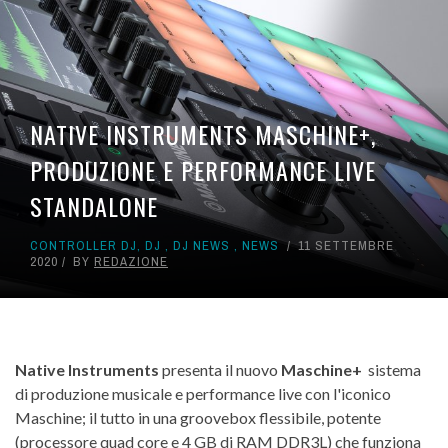
NATIVE INSTRUMENTS MASCHINE+,
PRODUZIONE E PERFORMANCE LIVE
STANDALONE
CONTROLLER DJ
,
DJ
,
DJ NEWS
,
NEWS
11 SETTEMBRE
2020
BY
REDAZIONE
Native Instruments
presenta il nuovo
Maschine+
sistema
di produzione musicale e performance live con l'iconico
Maschine; il tutto in una groovebox flessibile, potente
(processore quad core e 4 GB di RAM DDR3L) che funziona