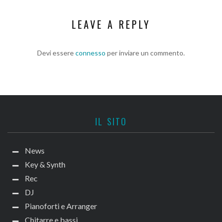
LEAVE A REPLY
Devi essere
connesso
per inviare un commento.
IL SITO
News
Key & Synth
Rec
DJ
Pianoforti e Arranger
Chitarre e bassi