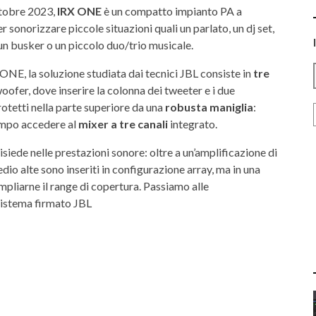
ttobre 2023,
IRX ONE
è un compatto impianto PA a
er sonorizzare piccole situazioni quali un parlato, un dj set,
 un busker o un piccolo duo/trio musicale.
ONE, la soluzione studiata dai tecnici JBL consiste in
tre
woofer, dove inserire la colonna dei tweeter e i due
protetti nella parte superiore da una
robusta maniglia
:
tempo accedere al
mixer a tre canali
integrato.
siede nelle prestazioni sonore: oltre a un’amplificazione di
dio alte sono inseriti in configurazione array, ma in una
ampliarne il range di copertura. Passiamo alle
 sistema firmato JBL