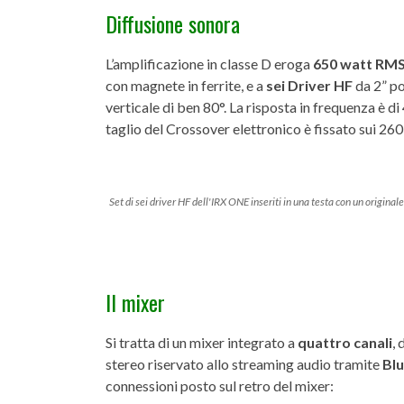
Diffusione sonora
L’amplificazione in classe D eroga
650 watt RM
con magnete in ferrite, e a
sei Driver HF
da 2” po
verticale di ben 80°. La risposta in frequenza è 
taglio del Crossover elettronico è fissato sui 26
Set di sei driver HF dell'IRX ONE inseriti in una testa con un originale
Il mixer
Si tratta di un mixer integrato a
quattro canali
, 
stereo riservato allo streaming audio tramite
Bl
connessioni posto sul retro del mixer: