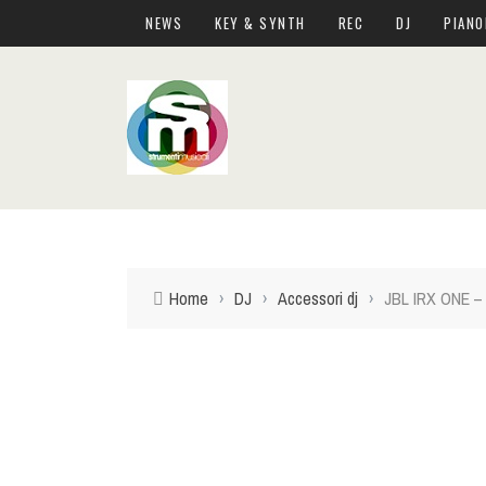
NEWS
KEY & SYNTH
REC
DJ
PIANO
Home
›
DJ
›
Accessori dj
›
JBL IRX ONE – Te