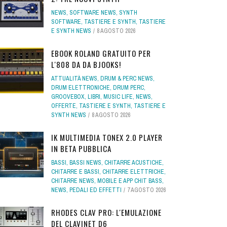
NEWS
,
SOFTWARE NEWS
,
SYNTH
SOFTWARE
,
TASTIERE E SYNTH
,
TASTIERE
E SYNTH NEWS
8 AGOSTO 2026
EBOOK ROLAND GRATUITO PER
L'808 DA DA BJOOKS!
ATTUALITÀ NEWS
,
DRUM & PERC NEWS
,
DRUM ELETTRONICHE
,
DRUM PERC
,
GROOVEBOX
,
LIBRI
,
MUSIC LIFE
,
NEWS
,
OFFERTE
,
TASTIERE E SYNTH
,
TASTIERE E
SYNTH NEWS
8 AGOSTO 2026
IK MULTIMEDIA TONEX 2.0 PLAYER
IN BETA PUBBLICA
BASSI
,
BASSI NEWS
,
CHITARRE ACUSTICHE
,
CHITARRE E BASSI
,
CHITARRE ELETTRICHE
,
CHITARRE NEWS
,
MOBILE E APP CHIT BASS
,
NEWS
,
PEDALI ED EFFETTI
7 AGOSTO 2026
RHODES CLAV PRO: L'EMULAZIONE
DEL CLAVINET D6