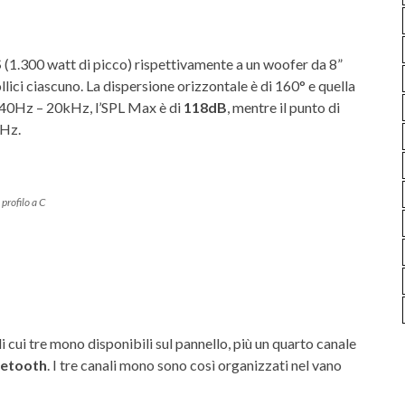
S
(1.300 watt di picco) rispettivamente a un woofer da 8”
llici ciascuno. La dispersione orizzontale è di 160° e quella
di 40Hz – 20kHz, l’SPL Max è di
118dB
, mentre il punto di
0Hz.
 profilo a C
di cui tre mono disponibili sul pannello, più un quarto canale
uetooth
. I tre canali mono sono così organizzati nel vano