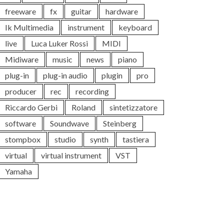
freeware
fx
guitar
hardware
Ik Multimedia
instrument
keyboard
live
Luca Luker Rossi
MIDI
Midiware
music
news
piano
plug-in
plug-in audio
plugin
pro
producer
rec
recording
Riccardo Gerbi
Roland
sintetizzatore
software
Soundwave
Steinberg
stompbox
studio
synth
tastiera
virtual
virtual instrument
VST
Yamaha