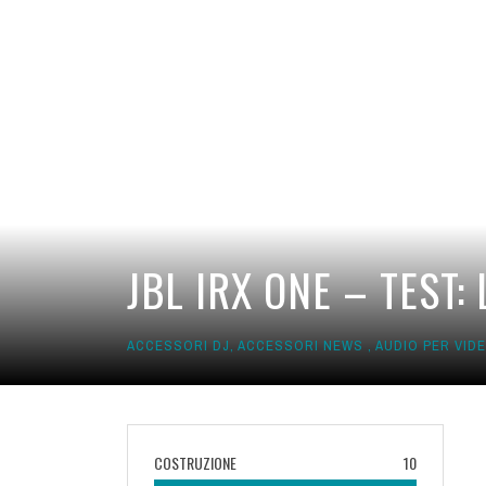
JBL IRX ONE – TEST: 
ACCESSORI DJ
,
ACCESSORI NEWS
,
AUDIO PER VID
COSTRUZIONE
10