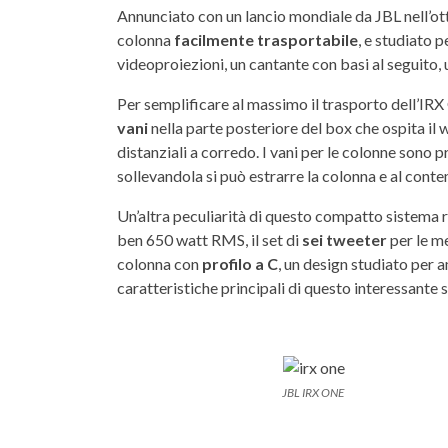
Annunciato con un lancio mondiale da JBL nell’o
colonna
facilmente trasportabile
, e studiato p
videoproiezioni, un cantante con basi al seguito,
Per semplificare al massimo il trasporto dell’IRX 
vani
nella parte posteriore del box che ospita il 
distanziali a corredo. I vani per le colonne sono 
sollevandola si può estrarre la colonna e al con
Un’altra peculiarità di questo compatto sistema ri
ben 650 watt RMS, il set di
sei tweeter
per le me
colonna con
profilo a C
, un design studiato per 
caratteristiche principali di questo interessante
JBL IRX ONE