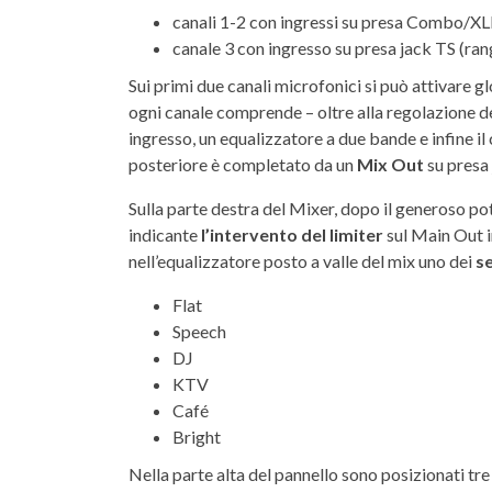
canali 1-2 con ingressi su presa Combo/XL
canale 3 con ingresso su presa jack TS (ran
Sui primi due canali microfonici si può attivare 
ogni canale comprende – oltre alla regolazione d
ingresso, un equalizzatore a due bande e infine il 
posteriore è completato da un
Mix Out
su presa 
Sulla parte destra del Mixer, dopo il generoso po
indicante
l’intervento del limiter
sul Main Out in
nell’equalizzatore posto a valle del mix uno dei
se
Flat
Speech
DJ
KTV
Café
Bright
Nella parte alta del pannello sono posizionati tr