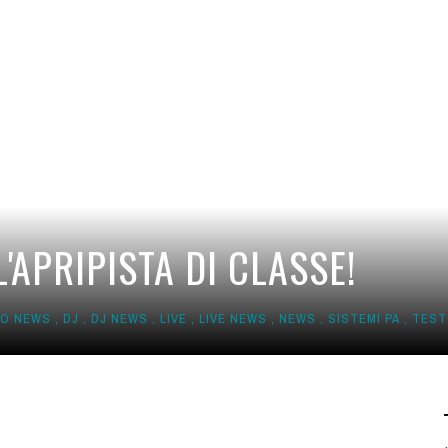
L'APRIPISTA DI CLASSE!
EO NEWS
,
DJ
,
DJ NEWS
,
LIVE
,
LIVE NEWS
,
NEWS
,
SISTEMI PA
,
TEST