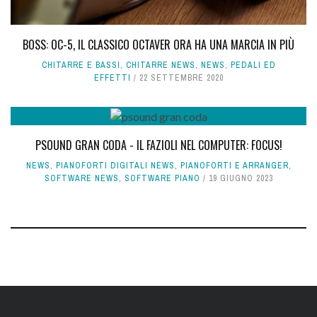
BOSS: OC-5, IL CLASSICO OCTAVER ORA HA UNA MARCIA IN PIÙ
CHITARRE E BASSI
,
CHITARRE NEWS
,
NEWS
,
PEDALI ED
EFFETTI
22 SETTEMBRE 2020
PSOUND GRAN CODA - IL FAZIOLI NEL COMPUTER: FOCUS!
NEWS
,
PIANOFORTI DIGITALI NEWS
,
PIANOFORTI E ARRANGER
,
SOFTWARE NEWS
,
SOFTWARE PIANO
19 GIUGNO 2023