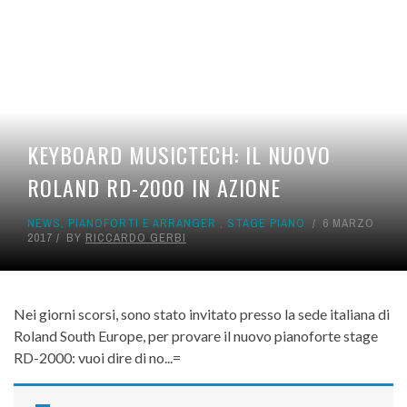
KEYBOARD MUSICTECH: IL NUOVO
ROLAND RD-2000 IN AZIONE
NEWS
,
PIANOFORTI E ARRANGER
,
STAGE PIANO
6 MARZO
2017
BY
RICCARDO GERBI
Nei giorni scorsi, sono stato invitato presso la sede italiana di
Roland South Europe, per provare il nuovo pianoforte stage
RD-2000: vuoi dire di no...=