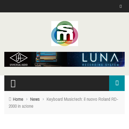
Home
›
News
›
Keyboard Musictech: il nuovo Roland RD-
2000 in azione