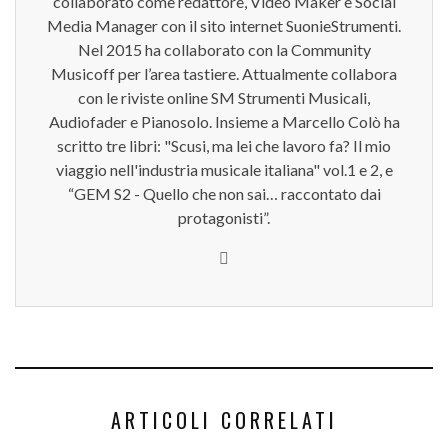
collaborato come redattore, Video Maker e Social
Media Manager con il sito internet SuonieStrumenti.
Nel 2015 ha collaborato con la Community
Musicoff per l’area tastiere. Attualmente collabora
con le riviste online SM Strumenti Musicali,
Audiofader e Pianosolo. Insieme a Marcello Colò ha
scritto tre libri: "Scusi, ma lei che lavoro fa? Il mio
viaggio nell'industria musicale italiana" vol.1 e 2, e
“GEM S2 - Quello che non sai… raccontato dai
protagonisti”.
ARTICOLI CORRELATI