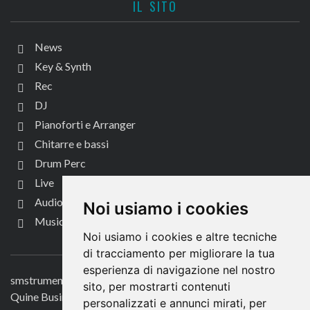
IL SITO
News
Key & Synth
Rec
DJ
Pianoforti e Arranger
Chitarre e bassi
Drum Perc
Live
Audio per video
Noi usiamo i cookies
Music Life
Noi usiamo i cookies e altre tecniche
CONTATTACI
di tracciamento per migliorare la tua
esperienza di navigazione nel nostro
smstrumentimusicali.it
sito, per mostrarti contenuti
Quine Business Publisher
personalizzati e annunci mirati, per