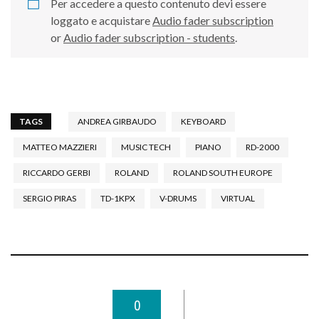
Per accedere a questo contenuto devi essere
loggato e acquistare
Audio fader subscription
or
Audio fader subscription - students
.
TAGS
ANDREA GIRBAUDO
KEYBOARD
MATTEO MAZZIERI
MUSIC TECH
PIANO
RD-2000
RICCARDO GERBI
ROLAND
ROLAND SOUTH EUROPE
SERGIO PIRAS
TD-1KPX
V-DRUMS
VIRTUAL
0