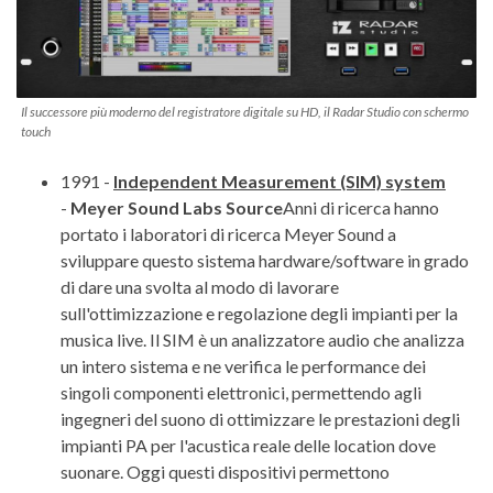
Il successore più moderno del registratore digitale su HD, il Radar Studio con schermo
touch
1991 -
Independent Measurement (SIM) system
-
Meyer Sound Labs Source
Anni di ricerca hanno
portato i laboratori di ricerca Meyer Sound a
sviluppare questo sistema hardware/software in grado
di dare una svolta al modo di lavorare
sull'ottimizzazione e regolazione degli impianti per la
musica live. Il SIM è un analizzatore audio che analizza
un intero sistema e ne verifica le performance dei
singoli componenti elettronici, permettendo agli
ingegneri del suono di ottimizzare le prestazioni degli
impianti PA per l'acustica reale delle location dove
suonare. Oggi questi dispositivi permettono