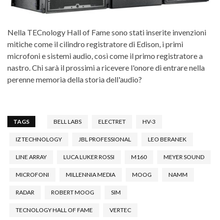
Nella TECnology Hall of Fame sono stati inserite invenzioni
mitiche come il cilindro registratore di Edison, i primi
microfoni e sistemi audio, così come il primo registratore a
nastro. Chi sarà il prossimi a ricevere l'onore di entrare nella
perenne memoria della storia dell'audio?
TAGS
BELL LABS
ELECTRET
HV-3
IZ TECHNOLOGY
JBL PROFESSIONAL
LEO BERANEK
LINE ARRAY
LUCA LUKER ROSSI
M160
MEYER SOUND
MICROFONI
MILLENNIA MEDIA
MOOG
NAMM
RADAR
ROBERT MOOG
SIM
TECNOLOGY HALL OF FAME
VERTEC