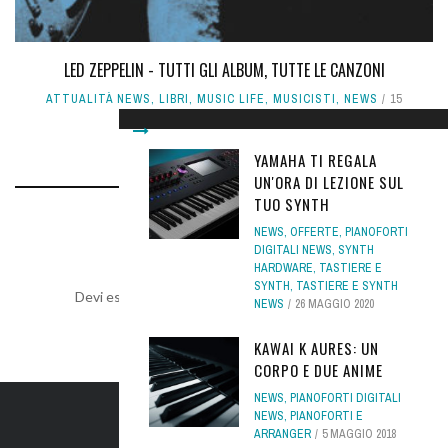
LED ZEPPELIN - TUTTI GLI ALBUM, TUTTE LE CANZONI
ATTUALITÀ NEWS
,
LIBRI
,
MUSIC LIFE
,
MUSICISTI
,
NEWS
15
MARZO 2019
YAMAHA TI REGALA
UN'ORA DI LEZIONE SUL
TUO SYNTH
NEWS
,
OFFERTE
,
PIANOFORTI
LEAVE A REPLY
DIGITALI NEWS
,
SYNTH
HARDWARE
,
TASTIERE E
SYNTH
,
TASTIERE E SYNTH
Devi essere
connesso
per inviare un commento.
NEWS
26 MAGGIO 2020
KAWAI K AURES: UN
CORPO E DUE ANIME
NEWS
,
PIANOFORTI DIGITALI
NEWS
,
PIANOFORTI E
IL SITO
ARRANGER
5 MAGGIO 2018