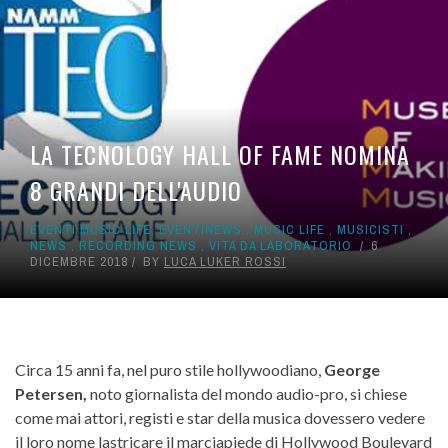
LA TECNOLOGY HALL OF FAME NOMINA
8 GRANDI DELL'AUDIO
EVENTI MUSIC LIFE
,
EVENTINEWS
,
MUSIC LIFE
,
MUSICISTI
,
NEWS
,
RECORDING NEWS
,
VITA DA LABORATORIO
6
DICEMBRE 2018
BY
LUCA LUKER ROSSI
Circa 15 anni fa, nel puro stile hollywoodiano,
George
Petersen,
noto giornalista del mondo audio-pro, si chiese
come mai attori, registi e star della musica dovessero vedere
il loro nome lastricare il marciapiede di Hollywood Boulevard