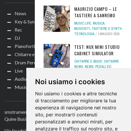
MAURIZIO CAMPO – LE
News
TASTIERE A SANREMO
Key & Synth
MUSIC LIFE
,
MUSICA
,
MUSICISTI
,
TASTIERE E SYNTH
,
Rec
TECNOLOGIA
1 MAGGIO 2018
DJ
Pianoforti e Arranger
TEST: NUX MINI STUDIO
CABINET SIMULATOR
Chitarre e bassi
CHITARRE E BASSI
,
CHITARRE
Drum Perc
NEWS
,
NEWS
,
PEDALI ED
Live
EFFETTI
,
TEST
10 NOVEMBRE
2019
Audio per video
Noi usiamo i cookies
Music Life
PIANO CELEBRATION DI
Noi usiamo i cookies e altre tecniche
CONTATTACI
VSL: TUTTE LE LIBRERIE
di tracciamento per migliorare la tua
SCONTATE!
esperienza di navigazione nel nostro
NEWS
,
PIANOFORTI E
smstrumentimusicali.it
sito, per mostrarti contenuti
ARRANGER
,
SOFTWARE
Quine Business Publisher
personalizzati e annunci mirati, per
PIANO
15 NOVEMBRE 2025
analizzare il traffico sul nostro sito, e
Via Spadolini 7