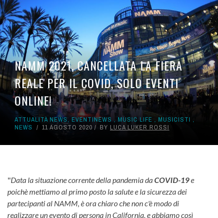
NAMM 2021, CANCELLATA LA FIERA
REALE PER IL COVID, SOLO EVENTI
ONLINE!
ATTUALITÀ NEWS
,
EVENTINEWS
,
MUSIC LIFE
,
MUSICISTI
,
NEWS
11 AGOSTO 2020
BY
LUCA LUKER ROSSI
"
Data la situazione corrente della pandemia da
COVID-19
e
poichè mettiamo al primo posto la salute e la sicurezza dei
partecipanti al NAMM, è ora chiaro che non c'è modo di
realizzare un evento di persona in California, e abbiamo così