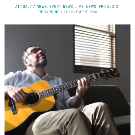
ATTUALITÀ NEWS
,
EVENTINEWS
,
LIVE
,
NEWS
,
PRO AUDIO
,
RECORDING
21 NOVEMBRE 2024