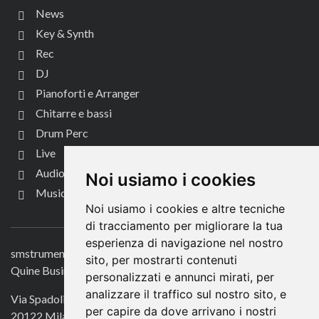
News
Key & Synth
Rec
DJ
Pianoforti e Arranger
Chitarre e bassi
Drum Perc
Live
Audio per video
Noi usiamo i cookies
Music Life
Noi usiamo i cookies e altre tecniche
CONTATTACI
di tracciamento per migliorare la tua
esperienza di navigazione nel nostro
smstrumentimusicali.it
sito, per mostrarti contenuti
Quine Business Publisher
personalizzati e annunci mirati, per
analizzare il traffico sul nostro sito, e
Via Spadolini 7
per capire da dove arrivano i nostri
20122 Milano