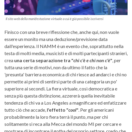
Il sito web della manifestazione virtuale a cui è già possibile iscriversi
Finisco con una breve riflessione che, anche qui, non vuole
essere un monito ma una deduzione/previsione data
dall'esperienza. Il NAMM è un evento che, soprattutto nella
testa di molti media, musicisti e di molti partecipanti stranieri,
crea
una certa separazione tra "
chi c'è e chi non c'è
"
, per
tutta una serie di motivi, non da ultimo il fatto che la
'presunta' barriera economica di chi riesce ad andarci e chi no
permette ai primi di sentirsi parte di una categoria un po'
superiore ai secondi. La fiera virtuale, così democratica e
senza più questa distinzione, azzererà quella inevitabile
tendenza di chi va a Los Angeles a magnificare ed enfatizzare
tutto ciò che accade,
l'effetto "
cool
"
. Per gli americani
probabilmente la loro fiera terrà il punto, ma per chi
solitamente si reca alla Mecca del mondo MI per cercare e
mostrare di incontrare il gotha del proprio settore, credo che