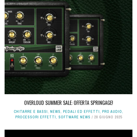
OVERLOUD SUMMER SALE: OFFERTA SPRINGAGE!
CHITARRE E BASSI
,
NEWS
,
PEDALI ED EFFETTI
,
PRO AUDIO
,
PROCESSORI EFFETTI
,
SOFTWARE NEWS
28 GIUGNO 2025