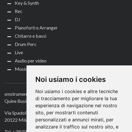
Key & Synth
Rec
DJ
Pianoforti e Arranger
Chitarre e bassi
Drum Perc
Live
Audio per video
Music Life
CONTATTACI
Noi usiamo i cookies
Noi usiamo i cookies e altre tecniche
smstrumentimusicali.it
di tracciamento per migliorare la tua
Quine Business Publisher
esperienza di navigazione nel nostro
sito, per mostrarti contenuti
Via Spadolini 7
personalizzati e annunci mirati, per
20122 Milano
analizzare il traffico sul nostro sito, e
Tel. +39 02 49756990