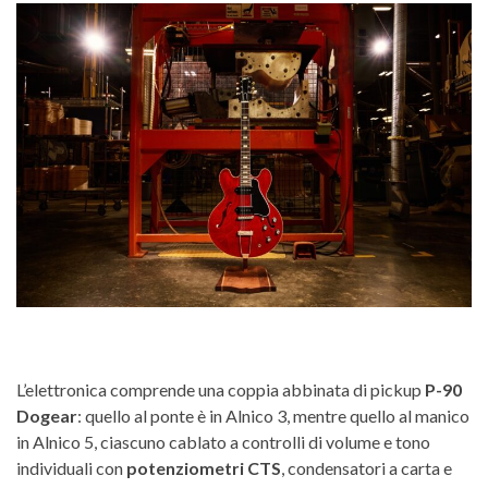
L’elettronica comprende una coppia abbinata di pickup
P-90
Dogear
: quello al ponte è in Alnico 3, mentre quello al manico
in Alnico 5, ciascuno cablato a controlli di volume e tono
individuali con
potenziometri CTS
, condensatori a carta e