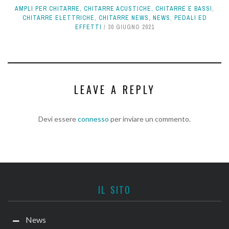
AMPLI PER CHITARRE
,
CHITARRE ACUSTICHE
,
CHITARRE E BASSI
,
CHITARRE ELETTRICHE
,
CHITARRE NEWS
,
NEWS
,
PEDALI ED
EFFETTI
30 GIUGNO 2021
LEAVE A REPLY
Devi essere
connesso
per inviare un commento.
IL SITO
News