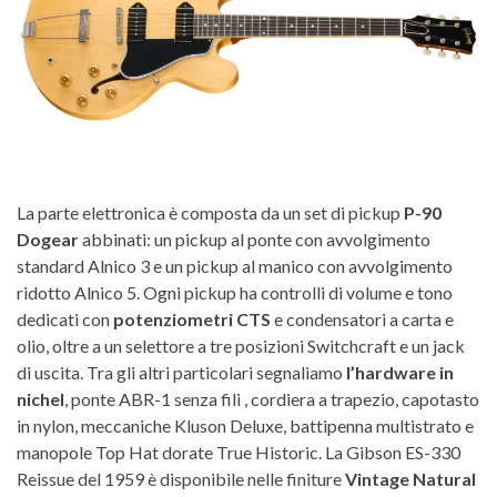
La parte elettronica è composta da un set di pickup
P-90
Dogear
abbinati: un pickup al ponte con avvolgimento
standard Alnico 3 e un pickup al manico con avvolgimento
ridotto Alnico 5. Ogni pickup ha controlli di volume e tono
dedicati con
potenziometri CTS
e condensatori a carta e
olio, oltre a un selettore a tre posizioni Switchcraft e un jack
di uscita. Tra gli altri particolari segnaliamo
l’hardware in
nichel
, ponte ABR-1 senza fili , cordiera a trapezio, capotasto
in nylon, meccaniche Kluson Deluxe, battipenna multistrato e
manopole Top Hat dorate True Historic. La Gibson ES-330
Reissue del 1959 è disponibile nelle finiture
Vintage Natural