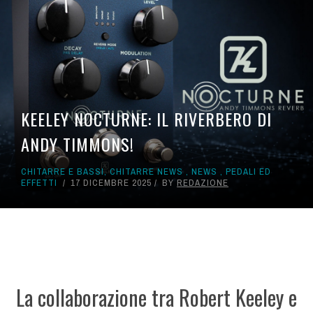
KEELEY NOCTURNE: IL RIVERBERO DI
ANDY TIMMONS!
CHITARRE E BASSI
,
CHITARRE NEWS
,
NEWS
,
PEDALI ED
EFFETTI
17 DICEMBRE 2025
BY
REDAZIONE
La collaborazione tra Robert Keeley e