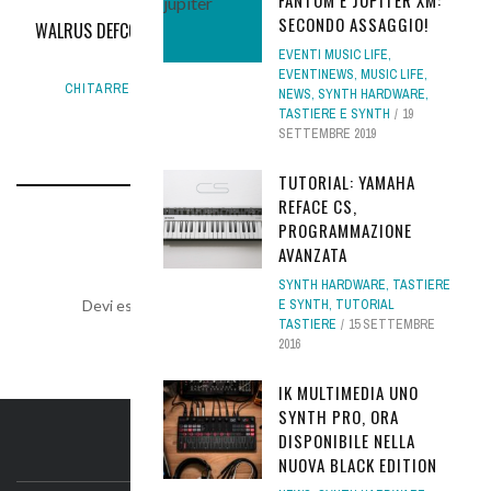
FANTOM E JUPITER XM:
SECONDO ASSAGGIO!
WALRUS DEFCON4, UN PEDALE SPAZIALE PROGETTATO DA RYAN
ADAMS
EVENTI MUSIC LIFE
,
EVENTINEWS
,
MUSIC LIFE
,
CHITARRE E BASSI
,
CHITARRE NEWS
,
NEWS
,
PEDALI ED
NEWS
,
SYNTH HARDWARE
,
EFFETTI
4 SETTEMBRE 2018
TASTIERE E SYNTH
19
SETTEMBRE 2019
TUTORIAL: YAMAHA
REFACE CS,
PROGRAMMAZIONE
LEAVE A REPLY
AVANZATA
SYNTH HARDWARE
,
TASTIERE
E SYNTH
,
TUTORIAL
Devi essere
connesso
per inviare un commento.
TASTIERE
15 SETTEMBRE
2016
IK MULTIMEDIA UNO
SYNTH PRO, ORA
DISPONIBILE NELLA
IL SITO
NUOVA BLACK EDITION