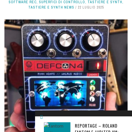
SOFTWARE REC
,
SUPERFICI DI CONTROLLO
,
TASTIERE E SYNTH
,
TASTIERE E SYNTH NEWS
22 LUGLIO 2025
REPORTAGE – ROLAND