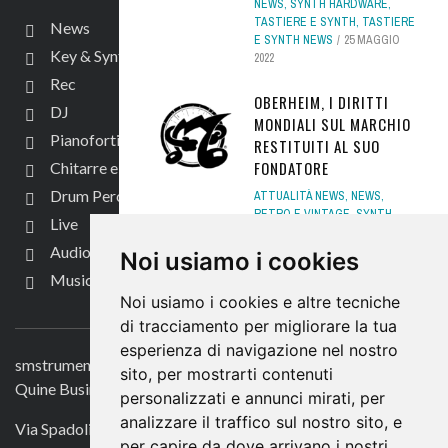
NEWS
,
SYNTH HARDWARE
,
TASTIERE E SYNTH
,
TASTIERE
News
E SYNTH NEWS
25 MAGGIO
Key & Synth
2022
Rec
OBERHEIM, I DIRITTI
DJ
MONDIALI SUL MARCHIO
Pianoforti e Arranger
RESTITUITI AL SUO
FONDATORE
Chitarre e bassi
Drum Perc
ATTUALITÀ NEWS
,
NEWS
,
RETRO E VINTAGE
,
SYNTH
Live
HARDWARE
,
TASTIERE E
SYNTH
,
TASTIERE E SYNTH
Audio per video
Noi usiamo i cookies
NEWS
5 AGOSTO 2021
Music Life
Noi usiamo i cookies e altre tecniche
CONTATTACI
KURZWEIL PC4 VS PC3:
di tracciamento per migliorare la tua
IL CONFRONTO!
esperienza di navigazione nel nostro
INCHIESTE
,
MUSIC LIFE
,
NEWS
,
smstrumentimusicali.it
sito, per mostrarti contenuti
SYNTH HARDWARE
,
TASTIERE
Quine Business Publisher
personalizzati e annunci mirati, per
E SYNTH
,
TASTIERE E SYNTH
NEWS
16 AGOSTO 2021
analizzare il traffico sul nostro sito, e
Via Spadolini 7
per capire da dove arrivano i nostri