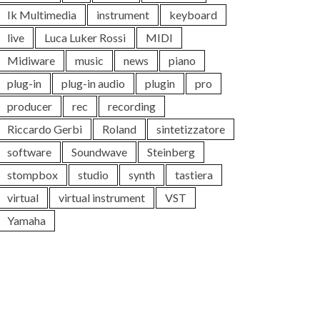
Ik Multimedia
instrument
keyboard
live
Luca Luker Rossi
MIDI
Midiware
music
news
piano
plug-in
plug-in audio
plugin
pro
producer
rec
recording
Riccardo Gerbi
Roland
sintetizzatore
software
Soundwave
Steinberg
stompbox
studio
synth
tastiera
virtual
virtual instrument
VST
Yamaha