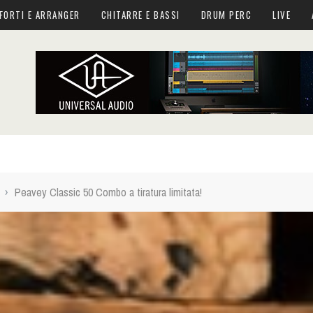
FORTI E ARRANGER
CHITARRE E BASSI
DRUM PERC
LIVE
›
Peavey Classic 50 Combo a tiratura limitata!