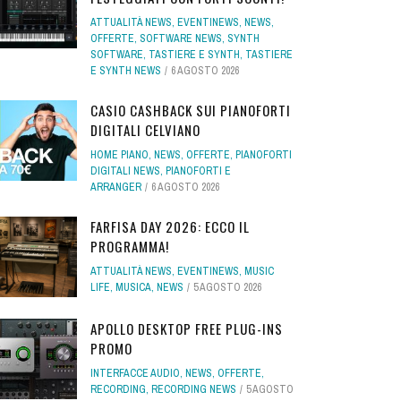
ATTUALITÀ NEWS
,
EVENTINEWS
,
NEWS
,
OFFERTE
,
SOFTWARE NEWS
,
SYNTH
SOFTWARE
,
TASTIERE E SYNTH
,
TASTIERE
E SYNTH NEWS
6 AGOSTO 2026
CASIO CASHBACK SUI PIANOFORTI
DIGITALI CELVIANO
HOME PIANO
,
NEWS
,
OFFERTE
,
PIANOFORTI
DIGITALI NEWS
,
PIANOFORTI E
ARRANGER
6 AGOSTO 2026
FARFISA DAY 2026: ECCO IL
PROGRAMMA!
ATTUALITÀ NEWS
,
EVENTINEWS
,
MUSIC
LIFE
,
MUSICA
,
NEWS
5 AGOSTO 2026
APOLLO DESKTOP FREE PLUG-INS
PROMO
INTERFACCE AUDIO
,
NEWS
,
OFFERTE
,
RECORDING
,
RECORDING NEWS
5 AGOSTO