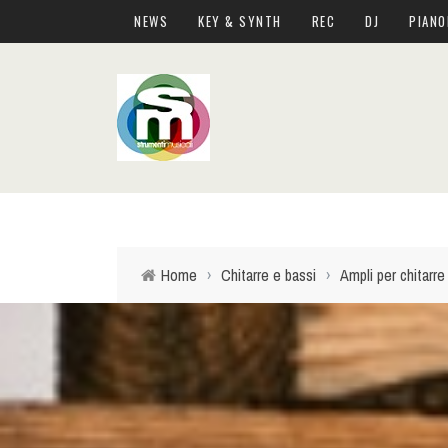
NEWS
KEY & SYNTH
REC
DJ
PIANO
Home
›
Chitarre e bassi
›
Ampli per chitarre