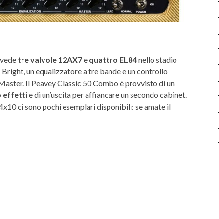
revede
tre valvole 12AX7
e
quattro EL84
nello stadio
e Bright, un equalizzatore a tre bande e un controllo
 Master. Il Peavey Classic 50 Combo è provvisto di un
 effetti
e di un’uscita per affiancare un secondo cabinet.
10 ci sono pochi esemplari disponibili: se amate il