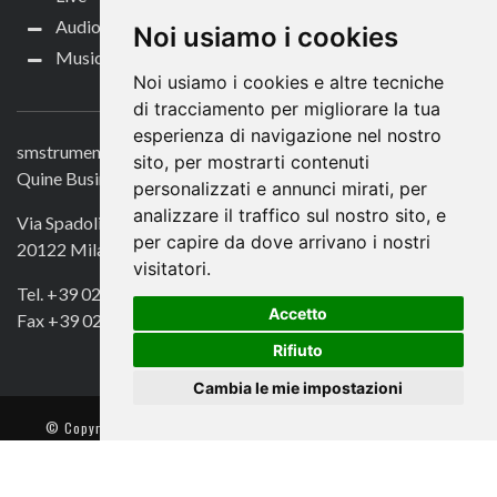
Audio per video
Noi usiamo i cookies
Music Life
Noi usiamo i cookies e altre tecniche
CONTATTACI
di tracciamento per migliorare la tua
esperienza di navigazione nel nostro
smstrumentimusicali.it
sito, per mostrarti contenuti
Quine Business Publisher
personalizzati e annunci mirati, per
analizzare il traffico sul nostro sito, e
Via Spadolini 7
per capire da dove arrivano i nostri
20122 Milano
visitatori.
Tel. +39 02 49756990
Accetto
Fax +39 02 72016740
Rifiuto
Cambia le mie impostazioni
© Copyright 2018. All Rights Reserved -
- Quine srl – C.F./P IVA
13002100157 – Responsabile della Protezione dei Dati: Avv. Monica
Gobbato – Contatto: dpo @ lswr.it