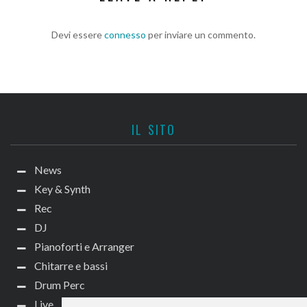
Devi essere
connesso
per inviare un commento.
IL SITO
News
Key & Synth
Rec
DJ
Pianoforti e Arranger
Chitarre e bassi
Drum Perc
Live