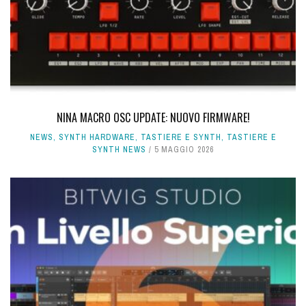
NINA MACRO OSC UPDATE: NUOVO FIRMWARE!
NEWS
,
SYNTH HARDWARE
,
TASTIERE E SYNTH
,
TASTIERE E
SYNTH NEWS
5 MAGGIO 2026