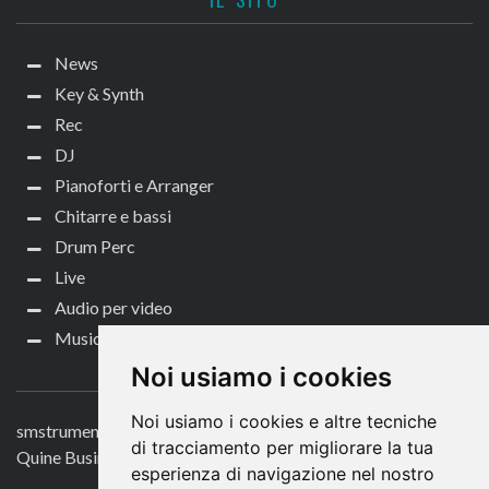
News
Key & Synth
Rec
DJ
Pianoforti e Arranger
Chitarre e bassi
Drum Perc
Live
Audio per video
Music Life
CONTATTACI
Noi usiamo i cookies
Noi usiamo i cookies e altre tecniche
smstrumentimusicali.it
di tracciamento per migliorare la tua
Quine Business Publisher
esperienza di navigazione nel nostro