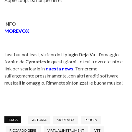
Apple Loop. Da non perdere!
INFO
MOREVOX
Last but not least, vi ricordo
il plugin Deja Vu
- l'omaggio
fornito da
Cymatics
in questi giorni - di cui troverete info e
link per scaricarlo in
questa news
. Torneremo
sull'argomento prossimamente, con altri graditi software
musicali in omaggio. Rimanete sintonizzati e buona musica!
TAGS
ARTURIA
MOREVOX
PLUGIN
RICCARDO GERBI
VIRTUAL INSTRUMENT
VST