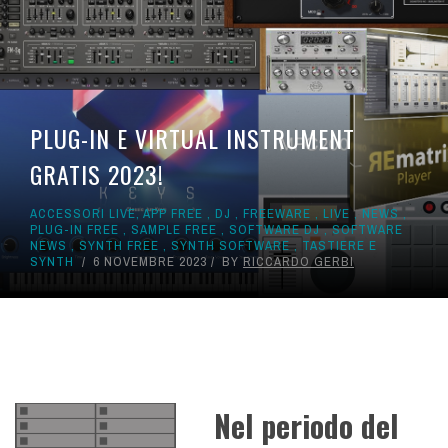
PLUG-IN E VIRTUAL INSTRUMENT
GRATIS 2023!
ACCESSORI LIVE
,
APP FREE
,
DJ
,
FREEWARE
,
LIVE
,
NEWS
,
PLUG-IN FREE
,
SAMPLE FREE
,
SOFTWARE DJ
,
SOFTWARE
NEWS
,
SYNTH FREE
,
SYNTH SOFTWARE
,
TASTIERE E
SYNTH
6 NOVEMBRE 2023
BY
RICCARDO GERBI
Nel periodo del