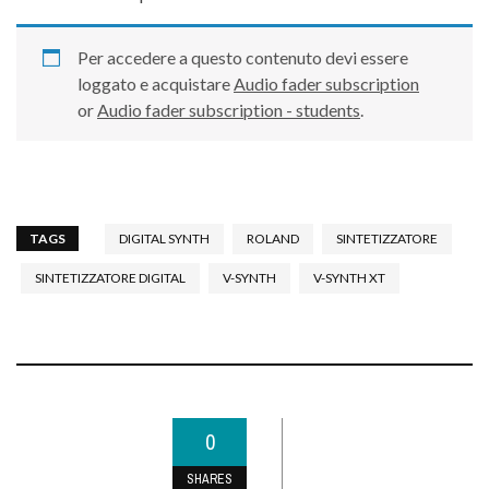
Per accedere a questo contenuto devi essere
loggato e acquistare
Audio fader subscription
or
Audio fader subscription - students
.
TAGS
DIGITAL SYNTH
ROLAND
SINTETIZZATORE
SINTETIZZATORE DIGITAL
V-SYNTH
V-SYNTH XT
0
SHARES