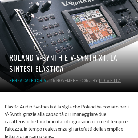
ROLAND V-SYNTH E V-SYNTH XT, LA
SINTESI ELASTICA
SENZA CATEGORIA
15 NOVEMBRE 2005
BY
LUCA PILLA
Elastic Audio Synthesis è la sigla che Roland ha coniato per i
V-Synth, grazie alla capacità di rimaneggiare due
caratteristiche fondamentali di ogni suono come il tempo e
l’altezza, in tempo reale, senza gli artefatti della semplice
lettura di un campione...