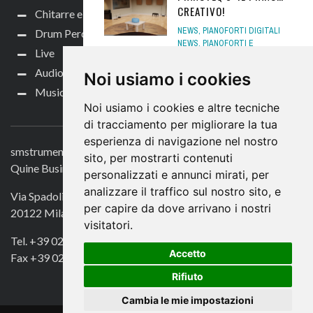
CREATIVO!
Chitarre e bassi
NEWS
,
PIANOFORTI DIGITALI
Drum Perc
NEWS
,
PIANOFORTI E
Live
ARRANGER
,
SOFTWARE PIANO
,
TUTORIAL TASTIERE
21
Audio per video
Noi usiamo i cookies
OTTOBRE 2024
Music Life
Noi usiamo i cookies e altre tecniche
CONTATTACI
FOCUS - YAMAHA PSR-
di tracciamento per migliorare la tua
SX: THE NEXT LEVEL
esperienza di navigazione nel nostro
ARRANGER
,
NEWS
,
PIANOFORTI
smstrumentimusicali.it
sito, per mostrarti contenuti
E ARRANGER
,
TASTIERE E
Quine Business Publisher
SYNTH NEWS
5 AGOSTO 2019
personalizzati e annunci mirati, per
analizzare il traffico sul nostro sito, e
Via Spadolini 7
KORG WAVESTATE, IL
per capire da dove arrivano i nostri
20122 Milano
RITORNO DELLA SINTESI
visitatori.
WAVETABLE E
Tel. +39 02 49756990
WAVESEQUENCE
Accetto
Fax +39 02 72016740
NEWS
,
SYNTH HARDWARE
,
Rifiuto
TASTIERE E SYNTH
,
TASTIERE
E SYNTH NEWS
14 GENNAIO
Cambia le mie impostazioni
2020