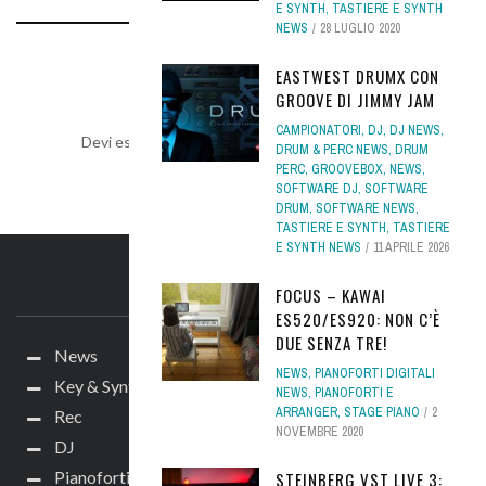
E SYNTH
,
TASTIERE E SYNTH
NEWS
28 LUGLIO 2020
LEAVE A REPLY
EASTWEST DRUMX CON
GROOVE DI JIMMY JAM
CAMPIONATORI
,
DJ
,
DJ NEWS
,
Devi essere
connesso
per inviare un commento.
DRUM & PERC NEWS
,
DRUM
PERC
,
GROOVEBOX
,
NEWS
,
SOFTWARE DJ
,
SOFTWARE
DRUM
,
SOFTWARE NEWS
,
TASTIERE E SYNTH
,
TASTIERE
E SYNTH NEWS
11 APRILE 2026
IL SITO
FOCUS – KAWAI
ES520/ES920: NON C’È
DUE SENZA TRE!
News
NEWS
,
PIANOFORTI DIGITALI
Key & Synth
NEWS
,
PIANOFORTI E
ARRANGER
,
STAGE PIANO
2
Rec
NOVEMBRE 2020
DJ
Pianoforti e Arranger
STEINBERG VST LIVE 3: