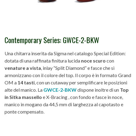
Contemporary Series: GWCE-2-BKW
Una chitarra inserita da Sigma nel catalogo Special Edition:
dotata di una raffinata finitura lucida
noce scuro
con
venature a vista
, inlay “Split Diamond” e fasce che si
armonizzano con il colore del top. Il corpo è in formato Grand
OM a
14 tasti
, con un cutaway per semplificare le posizioni
alte del manico. La
GWCE-2-BKW
dispone inoltre di un
Top
in Sitka massello
e X-Bracing , con fondo e fasce in noce,
manico in mogano da 44,5 mm di larghezza al capotasto e
ponte compensato.