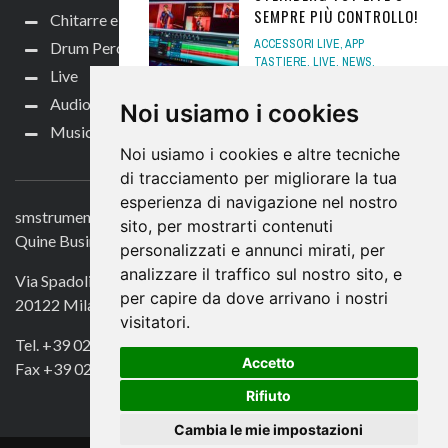
SEMPRE PIÙ CONTROLLO!
Chitarre e bassi
ACCESSORI LIVE
,
APP
Drum Perc
TASTIERE
,
LIVE
,
NEWS
,
Live
SOFTWARE NEWS
,
TASTIERE E
SYNTH
,
TASTIERE E SYNTH
Audio per video
Noi usiamo i cookies
NEWS
13 DICEMBRE 2025
Music Life
Noi usiamo i cookies e altre tecniche
CONTATTACI
BEHRINGER RD-78: LA
di tracciamento per migliorare la tua
DRUM MACHINE ICONICA
esperienza di navigazione nel nostro
RIVISITATA!
smstrumentimusicali.it
sito, per mostrarti contenuti
ATTUALITÀ NEWS
,
NEWS
,
Quine Business Publisher
personalizzati e annunci mirati, per
RETRO E VINTAGE
5 FEBBRAIO
2025
analizzare il traffico sul nostro sito, e
Via Spadolini 7
per capire da dove arrivano i nostri
20122 Milano
BEHRINGER PRO VS
visitatori.
MINI: LA MINI SINTESI
Tel. +39 02 49756990
VETTORIALE - IL TEST
Accetto
Fax +39 02 72016740
NEWS
,
SYNTH HARDWARE
,
Rifiuto
TASTIERE E SYNTH
,
TASTIERE
E SYNTH NEWS
,
TEST
15
Cambia le mie impostazioni
GENNAIO 2024