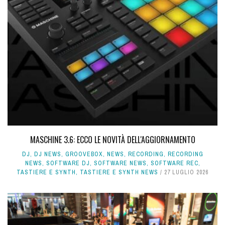
MASCHINE 3.6: ECCO LE NOVITÀ DELL'AGGIORNAMENTO
DJ
,
DJ NEWS
,
GROOVEBOX
,
NEWS
,
RECORDING
,
RECORDING
NEWS
,
SOFTWARE DJ
,
SOFTWARE NEWS
,
SOFTWARE REC
,
TASTIERE E SYNTH
,
TASTIERE E SYNTH NEWS
27 LUGLIO 2026