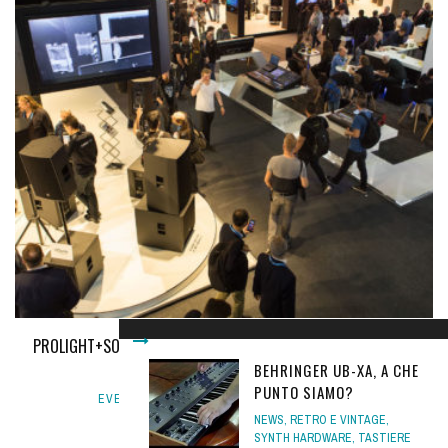
PROLIGHT+SOUND E MUSIKMESSE 2019, ENTRAMBE DAL 2 AL 5
APRILE PROSSIMI
BEHRINGER UB-XA, A CHE
PUNTO SIAMO?
EVENTINEWS
,
NEWS
25 SETTEMBRE 2018
NEWS
,
RETRO E VINTAGE
,
SYNTH HARDWARE
,
TASTIERE