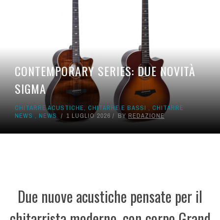
CONTEMPORARY SERIES: DUE NOVITÀ
SIGMA
CHITARRE ACUSTICHE
,
CHITARRE E BASSI
,
CHITARRE
NEWS
,
NEWS
1 LUGLIO 2026
BY
REDAZIONE
Due nuove acustiche pensate per il
chitarrista moderno, con corpo Grand